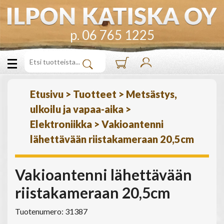
p. 06 765 1225
Etusivu
>
Tuotteet
>
Metsästys,
ulkoilu ja vapaa-aika
>
Elektroniikka
>
Vakioantenni
lähettävään riistakameraan 20,5cm
Vakioantenni lähettävään
riistakameraan 20,5cm
Tuotenumero: 31387