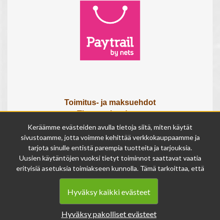
Toimitus- ja maksuehdot
Tietosuojaseloste
Tietoa meistä
Keräämme evästeiden avulla tietoja siitä, miten käytät
Osta lahjakortti
sivustoamme, jotta voimme kehittää verkkokauppaamme ja
Tilauksen peruutuslomake
tarjota sinulle entistä parempia tuotteita ja tarjouksia.
Uusien käytäntöjen vuoksi tietyt toiminnot saattavat vaatia
erityisiä asetuksia toimiakseen kunnolla. Tämä tarkoittaa, että
Olemme avoinna
joissakin tapauksissa anonymisoidut tiedot voivat kertyä,
ma - pe 9 - 17
vaikka olisit kieltänyt evästeiden käytön. Näitä tietoja
la 9 - 14
Hyväksy kaikki evästeet
käytetään ainoastaan palvelumme parantamiseen, eikä niistä
su suljettu
voida tunnistaa henkilökohtaisia tietoja.
Hyväksy pakolliset evästeet
Voit muuttaa evästeasetuksiasi milloin tahansa sivun