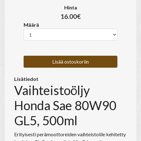
Hinta
16.00€
Määrä
Lisää ostoskoriin
Lisätiedot
Vaihteistoöljy
Honda Sae 80W90
GL5, 500ml
Erityisesti perämoottoreiden vaihteistoille kehitetty