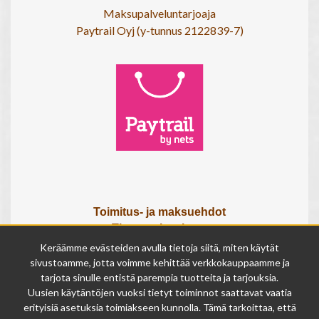
Maksupalveluntarjoaja
Paytrail Oyj (y-tunnus 2122839-7)
Toimitus- ja maksuehdot
Tietosuojaseloste
Tietoa meistä
Keräämme evästeiden avulla tietoja siitä, miten käytät
Osta lahjakortti
sivustoamme, jotta voimme kehittää verkkokauppaamme ja
tarjota sinulle entistä parempia tuotteita ja tarjouksia.
Tilauksen peruutuslomake
Uusien käytäntöjen vuoksi tietyt toiminnot saattavat vaatia
erityisiä asetuksia toimiakseen kunnolla. Tämä tarkoittaa, että
Olemme avoinna