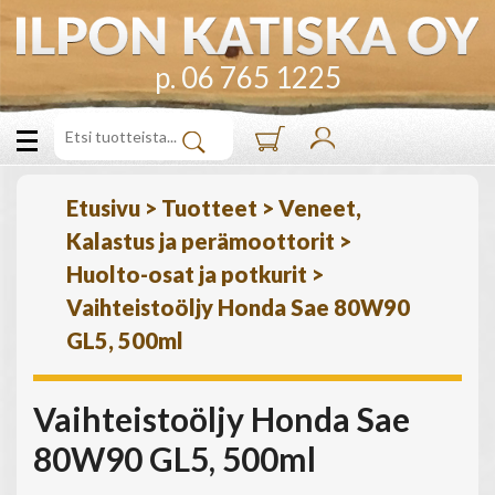
p. 06 765 1225
Etusivu
>
Tuotteet
>
Veneet,
Kalastus ja perämoottorit
>
Huolto-osat ja potkurit
>
Vaihteistoöljy Honda Sae 80W90
GL5, 500ml
Vaihteistoöljy Honda Sae
80W90 GL5, 500ml