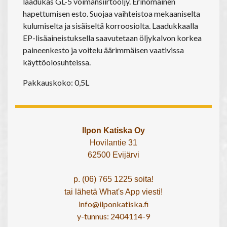
laadukas GL-5 voimansiirtoöljy. Erinomainen
hapettumisen esto. Suojaa vaihteistoa mekaaniselta
kulumiselta ja sisäiseltä korroosiolta. Laadukkaalla
EP-lisäaineistuksella saavutetaan öljykalvon korkea
paineenkesto ja voitelu äärimmäisen vaativissa
käyttöolosuhteissa.
Pakkauskoko: 0,5L
Ilpon Katiska Oy
Hovilantie 31
62500 Evijärvi
p. (06) 765 1225 soita!
tai lähetä What's App viesti!
info@ilponkatiska.fi
y-tunnus: 2404114-9