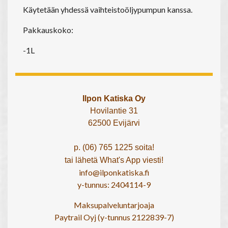
Käytetään yhdessä vaihteistoöljypumpun kanssa.
Pakkauskoko:
-1L
Ilpon Katiska Oy
Hovilantie 31
62500 Evijärvi
p. (06) 765 1225 soita!
tai lähetä What's App viesti!
info@ilponkatiska.fi
y-tunnus: 2404114-9
Maksupalveluntarjoaja
Paytrail Oyj (y-tunnus 2122839-7)