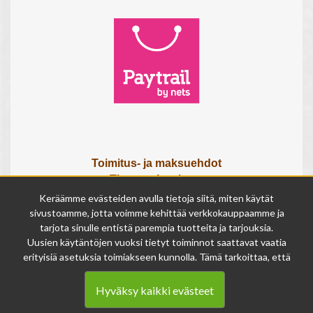
Toimitus- ja maksuehdot
Tietosuojaseloste
Tietoa meistä
Keräämme evästeiden avulla tietoja siitä, miten käytät
Osta lahjakortti
sivustoamme, jotta voimme kehittää verkkokauppaamme ja
tarjota sinulle entistä parempia tuotteita ja tarjouksia.
Tilauksen peruutuslomake
Uusien käytäntöjen vuoksi tietyt toiminnot saattavat vaatia
erityisiä asetuksia toimiakseen kunnolla. Tämä tarkoittaa, että
Olemme avoinna
joissakin tapauksissa anonymisoidut tiedot voivat kertyä,
ma - pe 9 - 17
vaikka olisit kieltänyt evästeiden käytön. Näitä tietoja
la 9 - 14
Hyväksy kaikki evästeet
käytetään ainoastaan palvelumme parantamiseen, eikä niistä
su suljettu