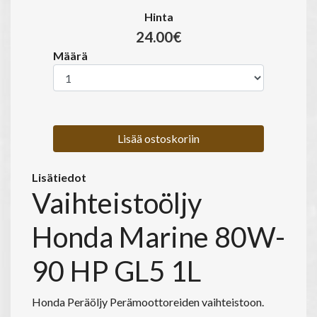
Hinta
24.00€
Määrä
Lisää ostoskoriin
Lisätiedot
Vaihteistoöljy
Honda Marine 80W-
90 HP GL5 1L
Honda Peräöljy Perämoottoreiden vaihteistoon.