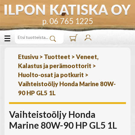
p. 06 765 1225
Etusivu
>
Tuotteet
>
Veneet,
Kalastus ja perämoottorit
>
Huolto-osat ja potkurit
>
Vaihteistoöljy Honda Marine 80W-
90 HP GL5 1L
Vaihteistoöljy Honda
Marine 80W-90 HP GL5 1L