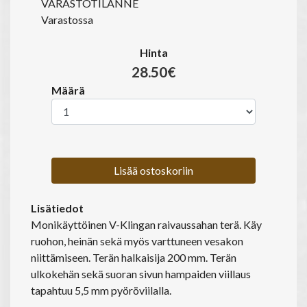
VARASTOTILANNE
Varastossa
Hinta
28.50€
Määrä
Lisää ostoskoriin
Lisätiedot
Monikäyttöinen V-Klingan raivaussahan terä. Käy
ruohon, heinän sekä myös varttuneen vesakon
niittämiseen. Terän halkaisija 200 mm. Terän
ulkokehän sekä suoran sivun hampaiden viillaus
tapahtuu 5,5 mm pyöröviilalla.