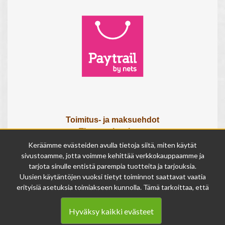
Toimitus- ja maksuehdot
Tietosuojaseloste
Tietoa meistä
Keräämme evästeiden avulla tietoja siitä, miten käytät
Osta lahjakortti
sivustoamme, jotta voimme kehittää verkkokauppaamme ja
Tilauksen peruutuslomake
tarjota sinulle entistä parempia tuotteita ja tarjouksia.
Uusien käytäntöjen vuoksi tietyt toiminnot saattavat vaatia
erityisiä asetuksia toimiakseen kunnolla. Tämä tarkoittaa, että
Olemme avoinna
joissakin tapauksissa anonymisoidut tiedot voivat kertyä,
ma - pe 9 - 17
vaikka olisit kieltänyt evästeiden käytön. Näitä tietoja
la 9 - 14
Hyväksy kaikki evästeet
käytetään ainoastaan palvelumme parantamiseen, eikä niistä
su suljettu