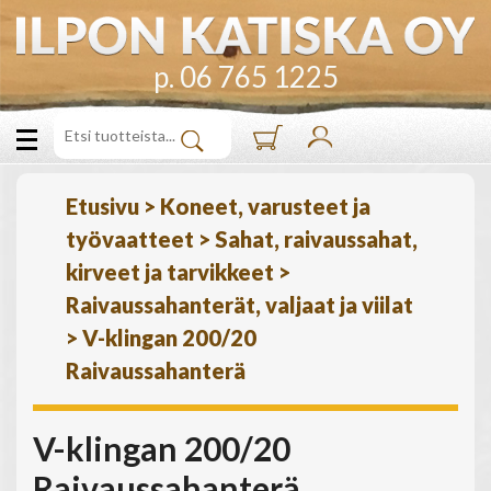
p. 06 765 1225
Etusivu
>
Koneet, varusteet ja
työvaatteet
>
Sahat, raivaussahat,
kirveet ja tarvikkeet
>
Raivaussahanterät, valjaat ja viilat
>
V-klingan 200/20
Raivaussahanterä
V-klingan 200/20
Raivaussahanterä