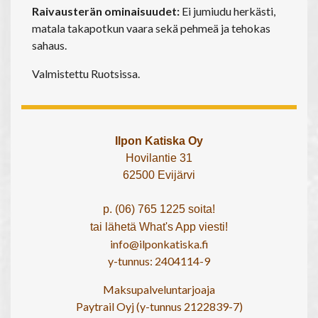
Raivausterän ominaisuudet:
Ei jumiudu herkästi,
matala takapotkun vaara sekä pehmeä ja tehokas
sahaus.
Valmistettu Ruotsissa.
Ilpon Katiska Oy
Hovilantie 31
62500 Evijärvi
p. (06) 765 1225 soita!
tai lähetä What's App viesti!
info@ilponkatiska.fi
y-tunnus: 2404114-9
Maksupalveluntarjoaja
Paytrail Oyj (y-tunnus 2122839-7)