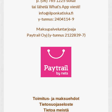
p. (06) 765 1225 soita!
tai lähetä What's App viesti!
info@ilponkatiska.fi
y-tunnus: 2404114-9
Maksupalveluntarjoaja
Paytrail Oyj (y-tunnus 2122839-7)
Toimitus- ja maksuehdot
Tietosuojaseloste
Tietoa meistä