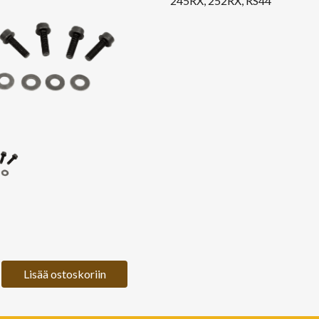
245RX, 252RX, RS44
Lisää ostoskoriin