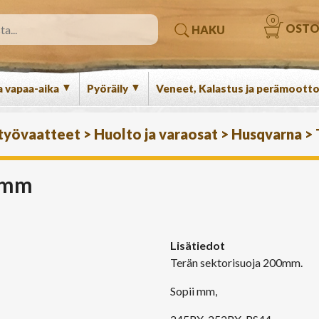
0
OSTO
HAKU
▼
▼
a vapaa-aika
Pyöräily
Veneet, Kalastus ja perämootto
 työvaatteet
>
Huolto ja varaosat
>
Husqvarna
>
00mm
Lisätiedot
Terän sektorisuoja 200mm.
Sopii mm,