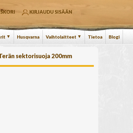
SKORI
KIRJAUDU SISÄÄN
▼
▼
rit
Husqvarna
Vaihtolaitteet
Tietoa
Blogi
Terän sektorisuoja 200mm