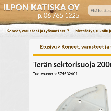
p. 06 765 1225
▼
Koneet, varusteet ja työvaatteet
Metsästys, ulkoilu j
Etusivu
>
Koneet, varusteet ja
Terän sektorisuoja 2
Tuotenumero: 574532601