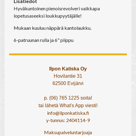
Lisätiedot
Hyväkuntoinen pienoisrevolveri vaikkapa
lopetusaseeksi loukkupyytäjälle!
Mukaan kuuluu näppärä kantolaukku.
6-patruunan rulla ja 6" piippu
Ilpon Katiska Oy
Hovilantie 31
62500 Evijärvi
p. (06) 765 1225 soita!
tai lähetä What's App viesti!
info@ilponkatiska.fi
y-tunnus: 2404114-9
Maksupalveluntarjoaja