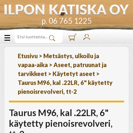
p. 06 765 1225
Etusivu
>
Metsästys, ulkoilu ja
vapaa-aika
>
Aseet, patruunat ja
tarvikkeet
>
Käytetyt aseet
>
Taurus M96, kal .22LR, 6" käytetty
pienoisrevolveri, tt-2
Taurus M96, kal .22LR, 6"
käytetty pienoisrevolveri,