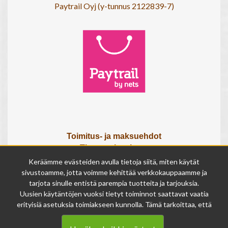
Paytrail Oyj (y-tunnus 2122839-7)
Toimitus- ja maksuehdot
Tietosuojaseloste
Tietoa meistä
Keräämme evästeiden avulla tietoja siitä, miten käytät
Osta lahjakortti
sivustoamme, jotta voimme kehittää verkkokauppaamme ja
Tilauksen peruutuslomake
tarjota sinulle entistä parempia tuotteita ja tarjouksia.
Uusien käytäntöjen vuoksi tietyt toiminnot saattavat vaatia
erityisiä asetuksia toimiakseen kunnolla. Tämä tarkoittaa, että
Olemme avoinna
joissakin tapauksissa anonymisoidut tiedot voivat kertyä,
ma - pe 9 - 17
vaikka olisit kieltänyt evästeiden käytön. Näitä tietoja
la 9 - 14