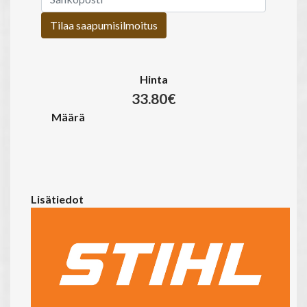
Tilaa saapumisilmoitus
Hinta
33.80€
Määrä
Lisätiedot