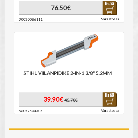
76.50€
Varastossa
30030086111
STIHL VIILANPIDIKE 2-IN-1 3/8" 5,2MM
39.90€
45.70€
Varastossa
56057504305