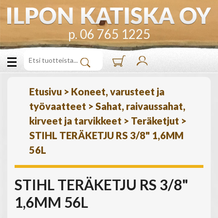
p. 06 765 1225
Etusivu
>
Koneet, varusteet ja
työvaatteet
>
Sahat, raivaussahat,
kirveet ja tarvikkeet
>
Teräketjut
>
STIHL TERÄKETJU RS 3/8" 1,6MM
56L
STIHL TERÄKETJU RS 3/8"
1,6MM 56L