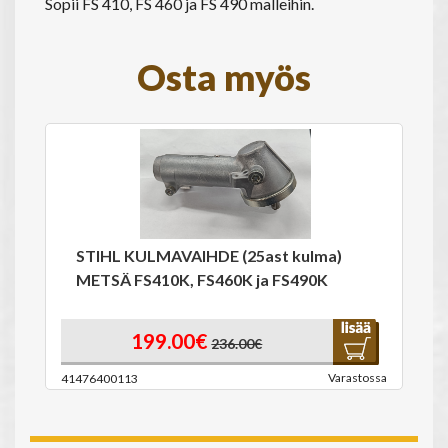
Sopii FS 410, FS 460 ja FS 490 malleihin.
Osta myös
STIHL KULMAVAIHDE (25ast kulma)
METSÄ FS410K, FS460K ja FS490K
199.00€
236.00€
Varastossa
41476400113