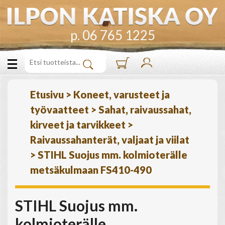
p. 06 765 1225
Etusivu
>
Koneet, varusteet ja
työvaatteet
>
Sahat, raivaussahat,
kirveet ja tarvikkeet
>
Raivaussahanterät, valjaat ja viilat
>
STIHL Suojus mm. kolmioterälle
metsäkulmaan FS410-490
STIHL Suojus mm.
kolmioterälle