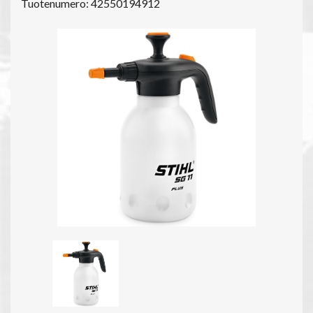
Tuotenumero: 42550194912