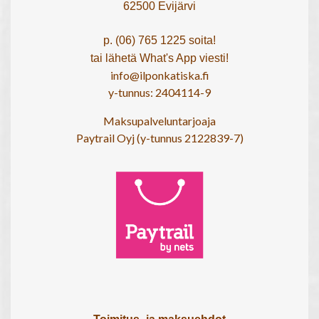
62500 Evijärvi
p. (06) 765 1225 soita!
tai lähetä What's App viesti!
info@ilponkatiska.fi
y-tunnus: 2404114-9
Maksupalveluntarjoaja
Paytrail Oyj (y-tunnus 2122839-7)