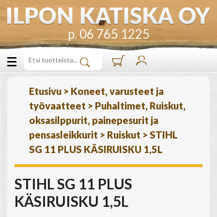
p. 06 765 1225
Etusivu
>
Koneet, varusteet ja
työvaatteet
>
Puhaltimet, Ruiskut,
oksasilppurit, painepesurit ja
pensasleikkurit
>
Ruiskut
>
STIHL
SG 11 PLUS KÄSIRUISKU 1,5L
STIHL SG 11 PLUS
KÄSIRUISKU 1,5L