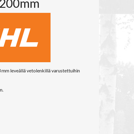
X 200mm
3 mm leveällä vetolenkillä varustettuihin
n.