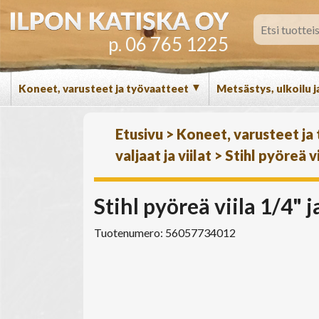
p. 06 765 1225
▼
Koneet, varusteet ja työvaatteet
Metsästys, ulkoilu j
Etusivu
>
Koneet, varusteet ja
valjaat ja viilat
>
Stihl pyöreä v
Stihl pyöreä viila 1/4"
Tuotenumero: 56057734012