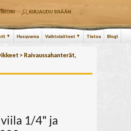
SKORI
KIRJAUDU SISÄÄN
▼
▼
rit
Husqvarna
Vaihtolaitteet
Tietoa
Blogi
vikkeet
>
Raivaussahanterät,
viila 1/4" ja