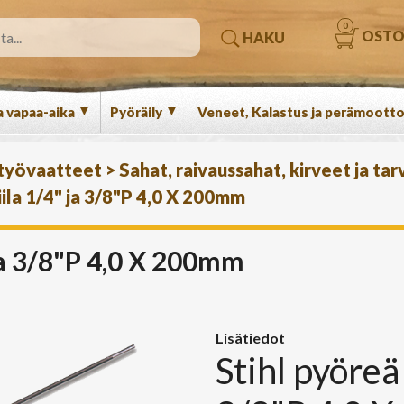
0
OSTO
HAKU
▼
▼
a vapaa-aika
Pyöräily
Veneet, Kalastus ja perämootto
 työvaatteet
>
Sahat, raivaussahat, kirveet ja tar
iila 1/4" ja 3/8"P 4,0 X 200mm
 ja 3/8"P 4,0 X 200mm
Lisätiedot
Stihl pyöreä 