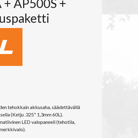
+ AP500S +
uspaketti
en tehokkain akkusaha, säädettävällä
sella (Ketju .325" 1,3mm 60L).
atiivinen LED valopaneeli (tehotila,
 merkkivalo).