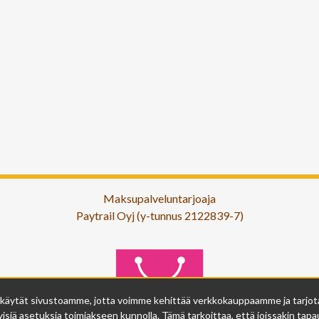
Maksupalveluntarjoaja
Paytrail Oyj (y-tunnus 2122839-7)
 käytät sivustoamme, jotta voimme kehittää verkkokauppaamme ja tarjota s
isiä asetuksia toimiakseen kunnolla. Tämä tarkoittaa, että joissakin tapau