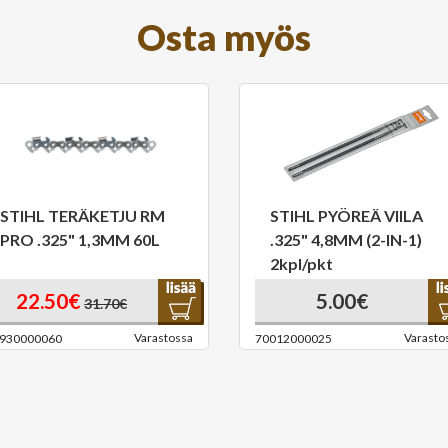
Osta myös
STIHL TERÄKETJU RM
STIHL PYÖREÄ VIILA
PRO .325" 1,3MM 60L
.325" 4,8MM (2-IN-1)
2kpl/pkt
22.50€
5.00€
31.70€
Varastossa
Varasto
930000060
70012000025