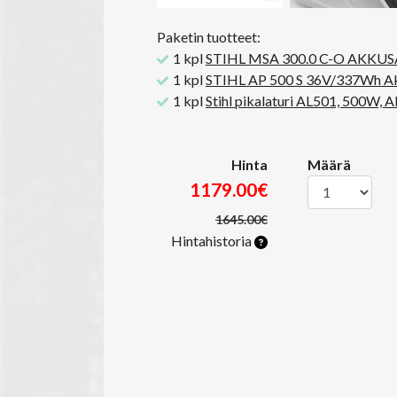
Paketin tuotteet:
1 kpl
STIHL MSA 300.0 C-O AKKUS
1 kpl
STIHL AP 500 S 36V/337Wh A
1 kpl
Stihl pikalaturi AL501, 500W, A
Hinta
Määrä
1179.00€
1645.00€
Hintahistoria