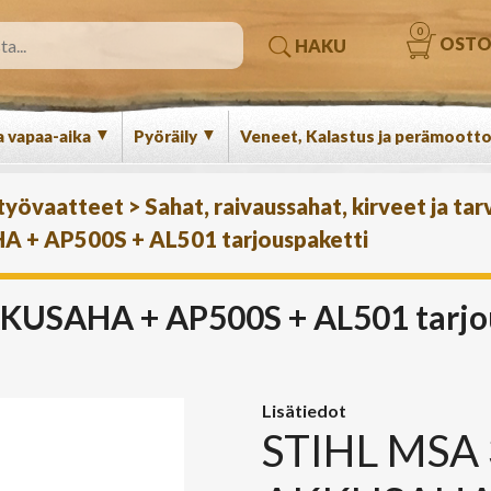
0
OSTO
HAKU
▼
▼
a vapaa-aika
Pyöräily
Veneet, Kalastus ja perämootto
 työvaatteet
>
Sahat, raivaussahat, kirveet ja tar
 + AP500S + AL501 tarjouspaketti
KUSAHA + AP500S + AL501 tarjo
Lisätiedot
STIHL MSA 