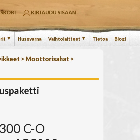
SKORI
KIRJAUDU SISÄÄN
▼
▼
rit
Husqvarna
Vaihtolaitteet
Tietoa
Blogi
vikkeet
>
Moottorisahat
>
uspaketti
300 C-O