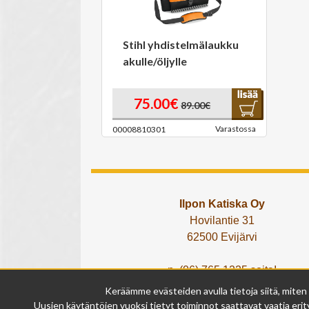
Stihl yhdistelmälaukku
akulle/öljylle
75.00€
89.00€
Varastossa
00008810301
Ilpon Katiska Oy
Hovilantie 31
62500 Evijärvi
p. (06) 765 1225 soita!
tai lähetä What's App viesti!
Keräämme evästeiden avulla tietoja siitä, miten
info@ilponkatiska.fi
Uusien käytäntöjen vuoksi tietyt toiminnot saattavat vaatia erity