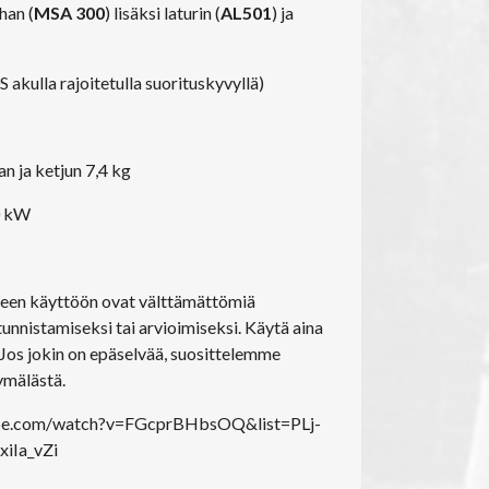
han (
MSA 300
) lisäksi laturin (
AL501
) ja
akulla rajoitetulla suorituskyvyllä)
an ja ketjun 7,4 kg
0 kW
seen käyttöön ovat välttämättömiä
unnistamiseksi tai arvioimiseksi. Käytä aina
. Jos jokin on epäselvää, suosittelemme
mälästä.
ube.com/watch?v=FGcprBHbsOQ&list=PLj-
iIa_vZi