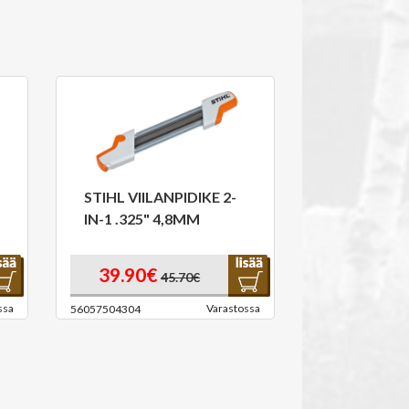
STIHL VIILANPIDIKE 2-
IN-1 .325" 4,8MM
39.90€
45.70€
ssa
Varastossa
56057504304