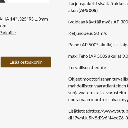
Tarjouspaketti sisältää akkusa
akun (
AP500S
)
AHA 14" .325"RS 1,3mm
(voidaan käyttää myös AP 300S 
kku
P akuille
Ketjunopeus 30 m/s
Paino (AP 500S akulla) sis. laip
max. Teho (AP 500S akulla) 3,
Lisää ostoskoriin
Turvallisuustiedote
Ohjeet moottorisahan turvalli
mahdollisten vaaratilanteiden t
suojavaatetusta ja -varusteita
noutamaan moottorisahan myy
Lisätietoa:
https://www.yout
dH7wnUu5N5dXv6N4ecZ6_8x