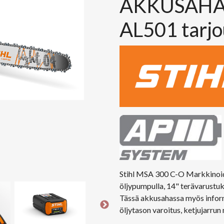
AKKUSAHA 
AL501 tarjo
Stihl MSA 300 C-O Markkinoid
öljypumpulla, 14" terävarustuk
Tässä akkusahassa myös inform
öljytason varoitus, ketjujarrun