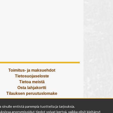
Toimitus- ja maksuehdot
Tietosuojaseloste
Tietoa meistä
Osta lahjakortti
Tilauksen peruutuslomake
Olemme avoinna
inulle entistä parempia tuotteita ja tarjouksia.
ma - pe 9 - 17
ksissa anonymisoidut tiedot voivat kertyä, vaikka olisit kieltänyt