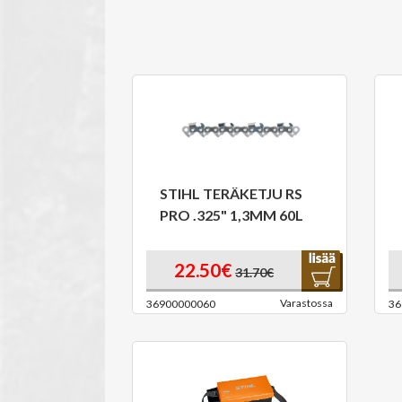
STIHL TERÄKETJU RS
PRO .325" 1,3MM 60L
22.50€
31.70€
Varastossa
36900000060
36