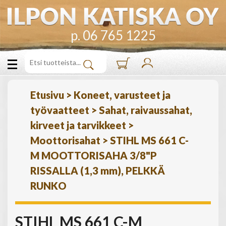
p. 06 765 1225
Etusivu
>
Koneet, varusteet ja
työvaatteet
>
Sahat, raivaussahat,
kirveet ja tarvikkeet
>
Moottorisahat
>
STIHL MS 661 C-
M MOOTTORISAHA 3/8"P
RISSALLA (1,3 mm), PELKKÄ
RUNKO
STIHL MS 661 C-M