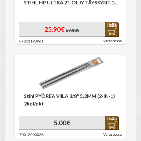
STIHL HP ULTRA 2T ÖLJY TÄYSSYNT.1L
25.90€
27.10€
Varastossa
07813198061
Stihl PYÖREÄ VIILA 3/8" 5,2MM (2-IN-1)
2kpl/pkt
5.00€
Varastossa
70012000026