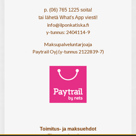
p. (06) 765 1225 soita!
tai lähetä What's App viesti!
info@ilponkatiska.fi
y-tunnus: 2404114-9
Maksupalveluntarjoaja
Paytrail Oyj (y-tunnus 2122839-7)
Toimitus- ja maksuehdot
Tietosuojaseloste