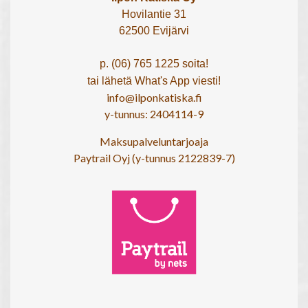
Hovilantie 31
62500 Evijärvi
p. (06) 765 1225 soita!
tai lähetä What's App viesti!
info@ilponkatiska.fi
y-tunnus: 2404114-9
Maksupalveluntarjoaja
Paytrail Oyj (y-tunnus 2122839-7)