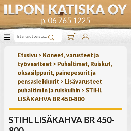
p. 06 765 1225
Etusivu
>
Koneet, varusteet ja
työvaatteet
>
Puhaltimet, Ruiskut,
oksasilppurit, painepesurit ja
pensasleikkurit
>
Lisävarusteet
puhaltimiin ja ruiskuihin
>
STIHL
LISÄKAHVA BR 450-800
STIHL LISÄKAHVA BR 450-
800