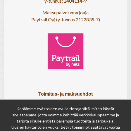
y-tunnus: 2404114-9
Maksupalveluntarjoaja
Paytrail Oyj (y-tunnus 2122839-7)
Toimitus- ja maksuehdot
Tietosuojaseloste
Tietoa meistä
Keräämme evästeiden avulla tietoja siitä, miten käytät
Osta lahjakortti
sivustoamme, jotta voimme kehittää verkkokauppaamme ja
Tilauksen peruutuslomake
tarjota sinulle entistä parempia tuotteita ja tarjouksia.
Uusien käytäntöjen vuoksi tietyt toiminnot saattavat vaatia