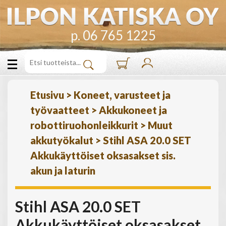
p. 06 765 1225
Etusivu
>
Koneet, varusteet ja
työvaatteet
>
Akkukoneet ja
robottiruohonleikkurit
>
Muut
akkutyökalut
>
Stihl ASA 20.0 SET
Akkukäyttöiset oksasakset sis.
akun ja laturin
Stihl ASA 20.0 SET
Akkukäyttöiset oksasakset