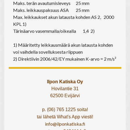
Maks. terän avautumisleveys
25 mm
Maks. leikkauspaksuus ASA
25 mm
Max. leikkaukset akun latausta kohden AS 2,
2000
KPL 1)
Tärinäarvo vasemmalla/oikealla
1,4 2)
1) Määritetty leikkausmäärä akun latausta kohden
voi vaihdella sovelluksesta riippuen
2) Direktiivin 2006/42/EY mukainen K-arvo = 2 m/s²
Ilpon Katiska Oy
Hovilantie 31
62500 Evijärvi
p. (06) 765 1225 soita!
tai lähetä What's App viesti!
info@ilponkatiska.fi