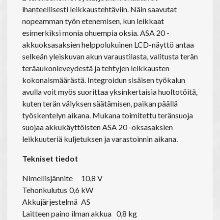
ihanteellisesti leikkaustehtäviin. Näin saavutat
nopeamman työn etenemisen, kun leikkaat
esimerkiksi monia ohuempia oksia. ASA 20 -
akkuoksasaksien helppolukuinen LCD-näyttö antaa
selkeän yleiskuvan akun varaustilasta, valitusta terän
teräaukonleveydestä ja tehtyjen leikkausten
kokonaismäärästä. Integroidun sisäisen työkalun
avulla voit myös suorittaa yksinkertaisia huoltotöitä,
kuten terän välyksen säätämisen, paikan päällä
työskentelyn aikana. Mukana toimitettu teränsuoja
suojaa akkukäyttöisten ASA 20 -oksasaksien
leikkuuteriä kuljetuksen ja varastoinnin aikana.
Tekniset tiedot
Nimellisjännite
10,8 V
Tehonkulutus
0,6 kW
Akkujärjestelmä
AS
Laitteen paino ilman akkua
0,8 kg