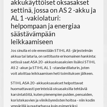
akkukäyttöiset oksasakset
settinä, jossa on AS 2 -akku ja
AL 1 -vakiolaturi:
helpompaan ja energiaa
säästävämpään
leikkaamiseen
Jos sinulla ei ole ennestään STIHL AS -järjestelmän
akkua tai laturia, on settituote erinomainen hankinta:
setissä saat ASA 20 -akkuoksasaksien lisäksi STIHL
AS 2 -akun ja STIHL AL 1 -standardilaturin, joten
voit aloittaa leikkaamisen heti toimituksen jälkeen.
STIHL ASA 20 -akkuoksasakset helpottavat
huomattavasti perinteisiä oksasaksilla tehtäviä
karsintatöitä, kuten pienempien puiden, pensaiden,
koristekasvien ja viiniköynnösten hoitoa - niin kodin
ympärillä ja puutarhassa kuin esimerkiksi