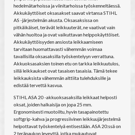
hedelmätarhoissa ja viinitarhoissa työskenneltäessä.
Akkukäyttöiset oksasakset saavat virtansa STIHL
AS -järjestelmän akusta. Oksasaksissa on
pitkäikäiset, terävät leikkuuterät, ne vaativat vain
vähän huoltoa ja ovat vaikuttavan helppokäyttöiset.
Akkukäyttöisyyden ansiosta leikkaamiseen
tarvitaan huomattavasti vähemmän voimaa
tavallisilla oksasaksilla työskentelyyn verrattuna.
Akkuoksasaksien toinen etu on tarkka leikkuutulos,
sillä leikkaukset ovat tasaisen tasaisia. Tämä tekee
leikkauksista vähemmän alttiita tulehduksille ja
edistää tervettä kasvua.
STIHL ASA 20 -akkuoksasaksilla leikkaat helposti
oksat, joiden halkaisija on jopa 25 mm.
Ergonomisesti muotoiltu, hyvin tasapainotettu
softgrip-kahva ja progressiivinen leikkuujärjestelmä
helpottavat työskentelyä entisestään. ASA 20:ssä on
2 teränaukon leveyttä, jotka mukautuvat