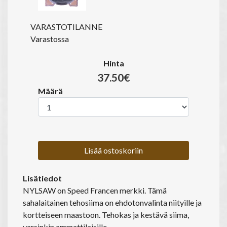
VARASTOTILANNE
Varastossa
Hinta
37.50€
Määrä
Lisää ostoskoriin
Lisätiedot
NYLSAW on Speed Francen merkki. Tämä
sahalaitainen tehosiima on ehdotonvalinta niityille ja
kortteiseen maastoon. Tehokas ja kestävä siima,
varsinkin ammattilaisille.