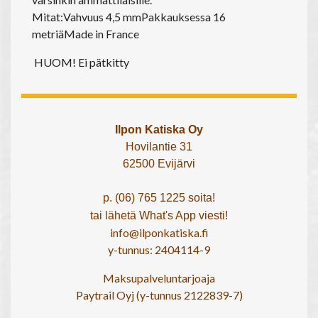
Mitat:Vahvuus 4,5 mmPakkauksessa 16
metriäMade in France
HUOM! Ei pätkitty
Ilpon Katiska Oy
Hovilantie 31
62500 Evijärvi
p. (06) 765 1225 soita!
tai lähetä What's App viesti!
info@ilponkatiska.fi
y-tunnus: 2404114-9
Maksupalveluntarjoaja
Paytrail Oyj (y-tunnus 2122839-7)