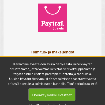
Toimitus- ja maksuehdot
Tietosuojaseloste
Tietoa meistä
Keräämme evästeiden avulla tietoja siitä, miten käytät
Osta lahjakortti
sivustoamme, jotta voimme kehittää verkkokauppaamme ja
tarjota sinulle entistä parempia tuotteita ja tarjouksia.
Tilauksen peruutuslomake
Uusien käytäntöjen vuoksi tietyt toiminnot saattavat vaatia
erityisiä asetuksia toimiakseen kunnolla. Tämä tarkoittaa, että
Olemme avoinna
joissakin tapauksissa anonymisoidut tiedot voivat kertyä,
ma - pe 9 - 17
vaikka olisit kieltänyt evästeiden käytön. Näitä tietoja
la 9 - 14
Hyväksy kaikki evästeet
käytetään ainoastaan palvelumme parantamiseen, eikä niistä
su suljettu
voida tunnistaa henkilökohtaisia tietoja.