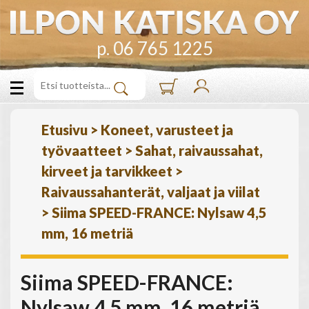
p. 06 765 1225
Etusivu
>
Koneet, varusteet ja
työvaatteet
>
Sahat, raivaussahat,
kirveet ja tarvikkeet
>
Raivaussahanterät, valjaat ja viilat
>
Siima SPEED-FRANCE: Nylsaw 4,5
mm, 16 metriä
Siima SPEED-FRANCE:
Nylsaw 4,5 mm, 16 metriä