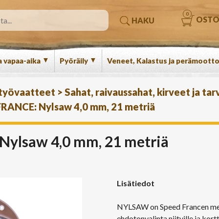
0
OSTO
HAKU
▼
▼
a vapaa-aika
Pyöräily
Veneet, Kalastus ja perämootto
 työvaatteet
>
Sahat, raivaussahat, kirveet ja tar
FRANCE: Nylsaw 4,0 mm, 21 metriä
ylsaw 4,0 mm, 21 metriä
Lisätiedot
NYLSAW on Speed Francen merk
ehdotonvalinta niityille ja kor