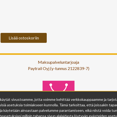
Lisää ostoskoriin
Maksupalveluntarjoaja
Paytrail Oyj (y-tunnus 2122839-7)
 käytät sivustoamme, jotta voimme kehittää verkkokauppaamme ja tarjota s
isiä asetuksia toimiakseen kunnolla. Tämä tarkoittaa, että joissakin tapau
ja käytetään ainoastaan palvelumme parantamiseen, eikä niistä voida tunn
easetuksiasi milloin tahansa sivun alalaidasta löytyvän evästeiden asetuk