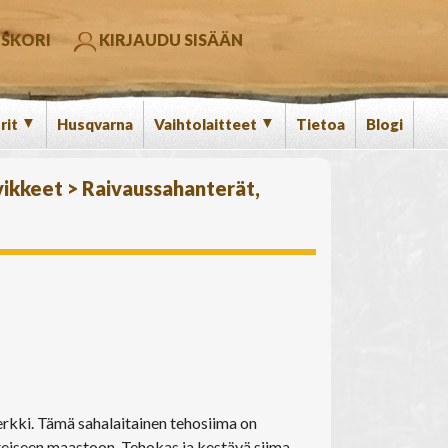
SKORI
KIRJAUDU SISÄÄN
▼
▼
rit
Husqvarna
Vaihtolaitteet
Tietoa
Blogi
vikkeet
>
Raivaussahanterät,
ki. Tämä sahalaitainen tehosiima on
tteiseen maastoon. Tehokas ja kestävä siima,