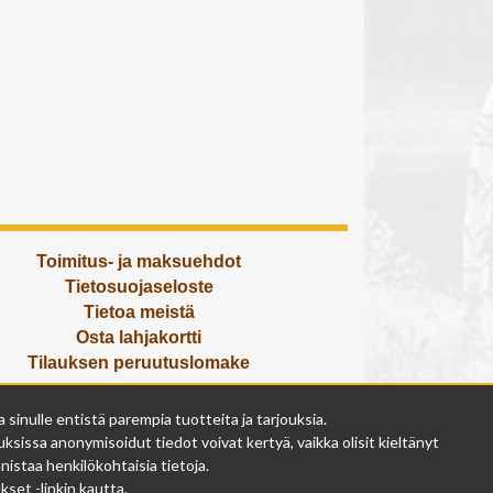
Toimitus- ja maksuehdot
Tietosuojaseloste
Tietoa meistä
Osta lahjakortti
Tilauksen peruutuslomake
Olemme avoinna
inulle entistä parempia tuotteita ja tarjouksia.
ma - pe 9 - 17
ksissa anonymisoidut tiedot voivat kertyä, vaikka olisit kieltänyt
la 9 - 14
istaa henkilökohtaisia tietoja.
su suljettu
set -linkin kautta.