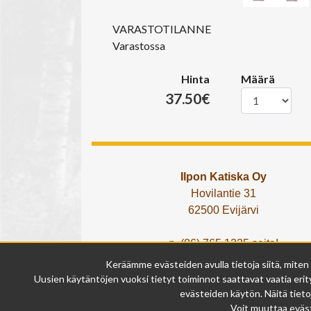
VARASTOTILANNE
Varastossa
Hinta
Määrä
37.50€
Ilpon Katiska Oy
Hovilantie 31
62500 Evijärvi
p. (06) 765 1225 soita!
tai lähetä What's App viesti!
Keräämme evästeiden avulla tietoja siitä, miten
info@ilponkatiska.fi
Uusien käytäntöjen vuoksi tietyt toiminnot saattavat vaatia erity
y-tunnus: 2404114-9
evästeiden käytön. Näitä tieto
Voit muuttaa eväst