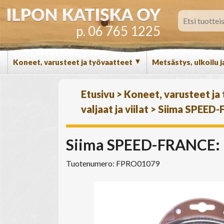
p. 06 765 1225
▼
Koneet, varusteet ja työvaatteet
Metsästys, ulkoilu j
Etusivu
>
Koneet, varusteet ja
valjaat ja viilat
>
Siima SPEED-
Siima SPEED-FRANCE: N
Tuotenumero: FPRO01079