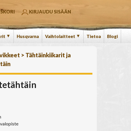
SKORI
KIRJAUDU SISÄÄN
▼
▼
rit
Husqvarna
Vaihtolaitteet
Tietoa
Blogi
rvikkeet
>
Tähtäinkiikarit ja
täin
etähtäin
n
 valopiste