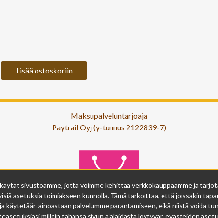
Lisää ostoskoriin
Maksupalveluntarjoaja
Paytrail Oyj (y-tunnus 2122839-7)
 käytät sivustoamme, jotta voimme kehittää verkkokauppaamme ja tarjota s
isiä asetuksia toimiakseen kunnolla. Tämä tarkoittaa, että joissakin tapau
ja käytetään ainoastaan palvelumme parantamiseen, eikä niistä voida tunn
easetuksiasi milloin tahansa sivun alalaidasta löytyvän evästeiden asetuk