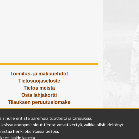
Toimitus- ja maksuehdot
Tietosuojaseloste
Tietoa meistä
Osta lahjakortti
Tilauksen peruutuslomake
Olemme avoinna
inulle entistä parempia tuotteita ja tarjouksia.
ma - pe 9 - 17
ksissa anonymisoidut tiedot voivat kertyä, vaikka olisit kieltänyt
la 9 - 14
istaa henkilökohtaisia tietoja.
su suljettu
set -linkin kautta.