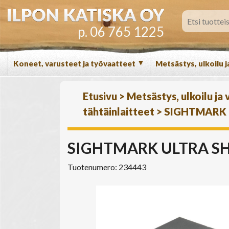
p. 06 765 1225
▼
Koneet, varusteet ja työvaatteet
Metsästys, ulkoilu j
Etusivu
>
Metsästys, ulkoilu ja
tähtäinlaitteet
>
SIGHTMARK U
SIGHTMARK ULTRA SHO
Tuotenumero: 234443