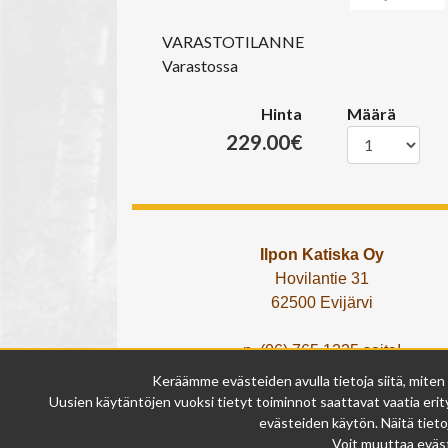
VARASTOTILANNE
Varastossa
Hinta
Määrä
229.00€
Ilpon Katiska Oy
Hovilantie 31
62500 Evijärvi
p. (06) 765 1225 soita!
tai lähetä What's App viesti!
Keräämme evästeiden avulla tietoja siitä, miten
info@ilponkatiska.fi
Uusien käytäntöjen vuoksi tietyt toiminnot saattavat vaatia erity
y-tunnus: 2404114-9
evästeiden käytön. Näitä tieto
Voit muuttaa eväst