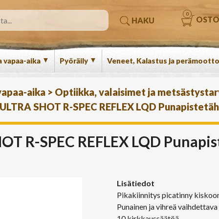
0
OSTO
HAKU
▼
▼
a vapaa-aika
Pyöräily
Veneet, Kalastus ja perämootto
 vapaa-aika
>
Optiikka, valaisimet ja metsästysta
LTRA SHOT R-SPEC REFLEX LQD Punapistetäh
T R-SPEC REFLEX LQD Punapist
Lisätiedot
Pikakiinnitys picatinny kiskoo
Punainen ja vihreä vaihdettava
10 kirkkaussäätöä