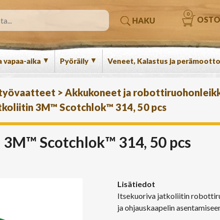
0
OSTO
HAKU
▼
▼
a vapaa-aika
Pyöräily
Veneet, Kalastus ja perämootto
 työvaatteet
>
Akkukoneet ja robottiruohonleikk
tkoliitin 3M™ Scotchlok™ 314, 50 pcs
in 3M™ Scotchlok™ 314, 50 pcs
Lisätiedot
Itsekuoriva jatkoliitin robott
ja ohjauskaapelin asentamisee