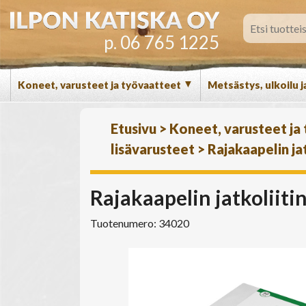
p. 06 765 1225
▼
Koneet, varusteet ja työvaatteet
Metsästys, ulkoilu j
Etusivu
>
Koneet, varusteet ja
lisävarusteet
>
Rajakaapelin ja
Rajakaapelin jatkoliit
Tuotenumero: 34020