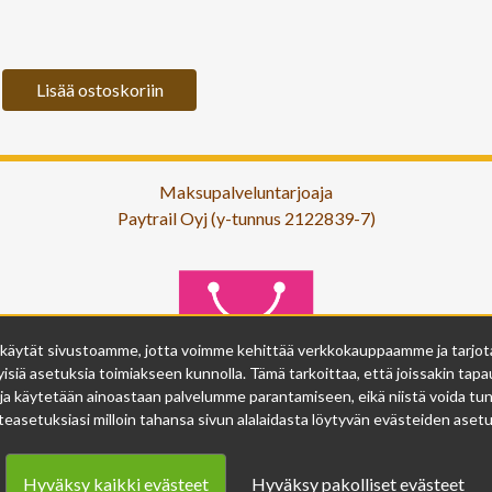
Lisää ostoskoriin
Maksupalveluntarjoaja
Paytrail Oyj (y-tunnus 2122839-7)
 käytät sivustoamme, jotta voimme kehittää verkkokauppaamme ja tarjota s
isiä asetuksia toimiakseen kunnolla. Tämä tarkoittaa, että joissakin tapau
ja käytetään ainoastaan palvelumme parantamiseen, eikä niistä voida tunn
easetuksiasi milloin tahansa sivun alalaidasta löytyvän evästeiden asetuk
Hyväksy kaikki evästeet
Hyväksy pakolliset evästeet