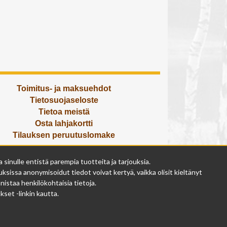
Toimitus- ja maksuehdot
Tietosuojaseloste
Tietoa meistä
Osta lahjakortti
Tilauksen peruutuslomake
Olemme avoinna
inulle entistä parempia tuotteita ja tarjouksia.
ma - pe 9 - 17
ksissa anonymisoidut tiedot voivat kertyä, vaikka olisit kieltänyt
la 9 - 14
istaa henkilökohtaisia tietoja.
su suljettu
set -linkin kautta.