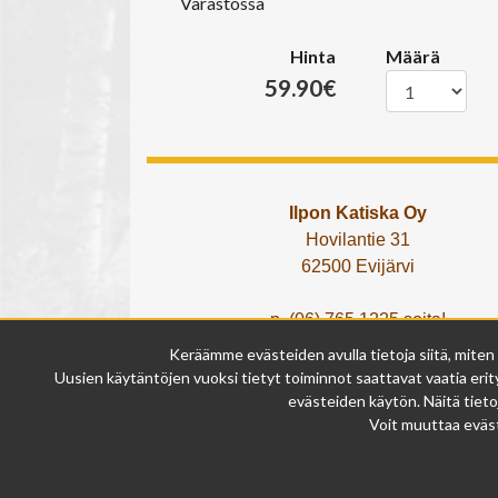
Varastossa
Hinta
Määrä
59.90€
Ilpon Katiska Oy
Hovilantie 31
62500 Evijärvi
p. (06) 765 1225 soita!
tai lähetä What's App viesti!
Keräämme evästeiden avulla tietoja siitä, miten
info@ilponkatiska.fi
Uusien käytäntöjen vuoksi tietyt toiminnot saattavat vaatia erity
y-tunnus: 2404114-9
evästeiden käytön. Näitä tieto
Voit muuttaa eväst