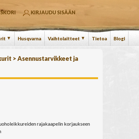
SKORI
KIRJAUDU SISÄÄN
▼
▼
rit
Husqvarna
Vaihtolaitteet
Tietoa
Blogi
urit
>
Asennustarvikkeet ja
iruoholeikkureiden rajakaapelin korjaukseen
n