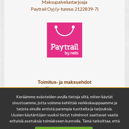
Maksupalveluntarjoaja
Paytrail Oyj (y-tunnus 2122839-7)
Toimitus- ja maksuehdot
Tietosuojaseloste
Tietoa meistä
Keräämme evästeiden avulla tietoja siitä, miten käytät
Osta lahjakortti
sivustoamme, jotta voimme kehittää verkkokauppaamme ja
tarjota sinulle entistä parempia tuotteita ja tarjouksia.
Tilauksen peruutuslomake
Uusien käytäntöjen vuoksi tietyt toiminnot saattavat vaatia
erityisiä asetuksia toimiakseen kunnolla. Tämä tarkoittaa, että
Olemme avoinna
joissakin tapauksissa anonymisoidut tiedot voivat kertyä,
ma - pe 9 - 17