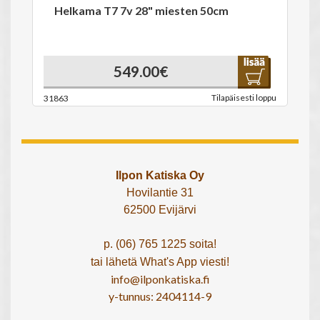
Helkama T7 7v 28" miesten 50cm
549.00€
Tilapäisesti loppu
31863
Ilpon Katiska Oy
Hovilantie 31
62500 Evijärvi
p. (06) 765 1225 soita!
tai lähetä What's App viesti!
info@ilponkatiska.fi
y-tunnus: 2404114-9