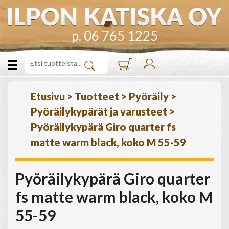
p. 06 765 1225
Etusivu
>
Tuotteet
>
Pyöräily
>
Pyöräilykypärät ja varusteet
>
Pyöräilykypärä Giro quarter fs
matte warm black, koko M 55-59
Pyöräilykypärä Giro quarter
fs matte warm black, koko M
55-59