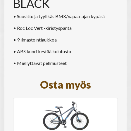
BLACK
• Suosittu ja tyylikäs BMX/vapaa-ajan kypärä
• Roc Loc Vert -kiristyspanta
• 9 ilmastointiaukkoa
• ABS kuori kestää kulutusta
• Miellyttävät pehmusteet
Osta myös