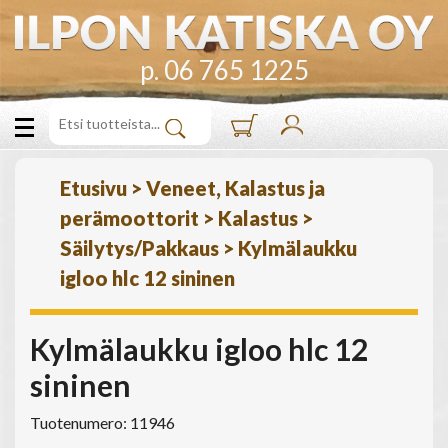
p. 06 765 1225
Etusivu
>
Veneet, Kalastus ja
perämoottorit
>
Kalastus
>
Säilytys/Pakkaus
>
Kylmälaukku
igloo hlc 12 sininen
Kylmälaukku igloo hlc 12
sininen
Tuotenumero: 11946