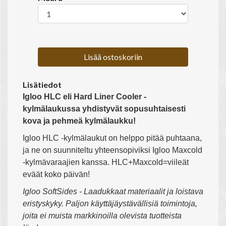
Lisää ostoskoriin
Lisätiedot
Igloo HLC eli Hard Liner Cooler -
kylmälaukussa yhdistyvät sopusuhtaisesti
kova ja pehmeä kylmälaukku!
Igloo HLC -kylmälaukut on helppo pitää puhtaana,
ja ne on suunniteltu yhteensopiviksi Igloo Maxcold
-kylmävaraajien kanssa. HLC+Maxcold=viileät
eväät koko päivän!
Igloo SoftSides - Laadukkaat materiaalit ja loistava
eristyskyky. Paljon käyttäjäystävällisiä toimintoja,
joita ei muista markkinoilla olevista tuotteista