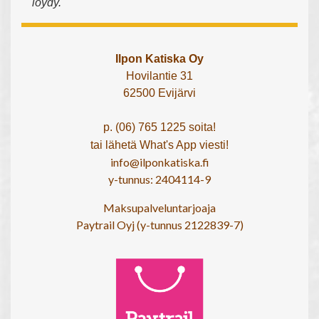
löydy.
Ilpon Katiska Oy
Hovilantie 31
62500 Evijärvi
p. (06) 765 1225 soita!
tai lähetä What's App viesti!
info@ilponkatiska.fi
y-tunnus: 2404114-9
Maksupalveluntarjoaja
Paytrail Oyj (y-tunnus 2122839-7)