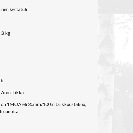
inen kertatuli
2,8 kg
kit
: 17mm Tikka
ella on 1MOA eli 30mm/100m tarkkuustakuu,
truunoita.