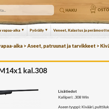
0
OSTO
HAKU
▼
▼
a vapaa-aika
Pyöräily
Veneet, Kalastus ja perämootto
 vapaa-aika
>
Aseet, patruunat ja tarvikkeet
>
Kiv
, M14x1 kal.308
Lisätiedot
Kaliiperi: .308 Win
Aseen tyyppi: Kivääri, pulttilu