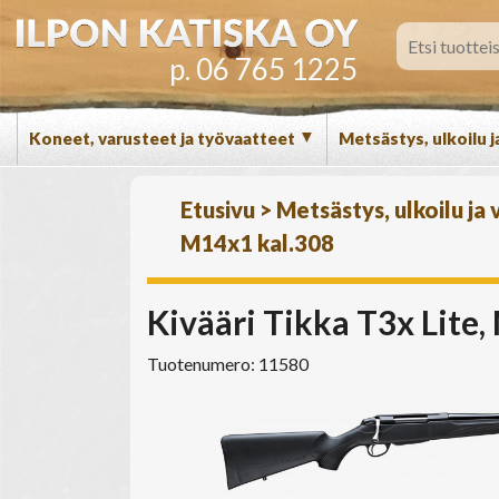
p. 06 765 1225
▼
Koneet, varusteet ja työvaatteet
Metsästys, ulkoilu j
Etusivu
>
Metsästys, ulkoilu ja
M14x1 kal.308
Kivääri Tikka T3x Lite
Tuotenumero: 11580