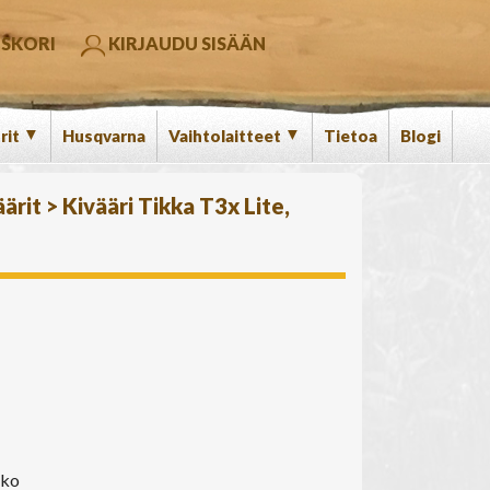
SKORI
KIRJAUDU SISÄÄN
▼
▼
rit
Husqvarna
Vaihtolaitteet
Tietoa
Blogi
äärit
>
Kivääri Tikka T3x Lite,
kko