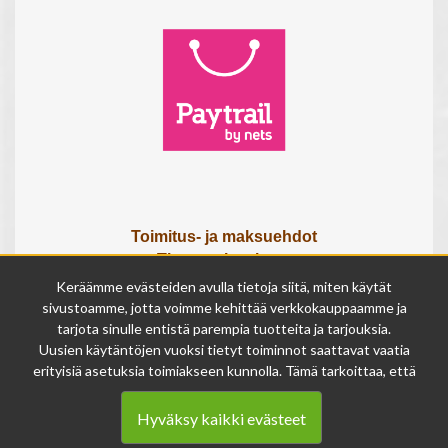
Toimitus- ja maksuehdot
Tietosuojaseloste
Tietoa meistä
Keräämme evästeiden avulla tietoja siitä, miten käytät
Osta lahjakortti
sivustoamme, jotta voimme kehittää verkkokauppaamme ja
tarjota sinulle entistä parempia tuotteita ja tarjouksia.
Tilauksen peruutuslomake
Uusien käytäntöjen vuoksi tietyt toiminnot saattavat vaatia
erityisiä asetuksia toimiakseen kunnolla. Tämä tarkoittaa, että
Olemme avoinna
joissakin tapauksissa anonymisoidut tiedot voivat kertyä,
ma - pe 9 - 17
vaikka olisit kieltänyt evästeiden käytön. Näitä tietoja
la 9 - 14
Hyväksy kaikki evästeet
käytetään ainoastaan palvelumme parantamiseen, eikä niistä
su suljettu