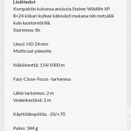
Lisätiedot
Kompaktin kokonsa ansiosta Steiner Wildlife XP
8×24 kiikari kulkee kätevästi mukana niin metsällä
kuin luontoretkillä.
Suurennus: 8x
Linssi: HD 24 mm
Multicoat-pinnoite
Näkökenttä: 114/1000 m
Fast-Close-Focus -tarkennus
Lähin tarkennus: 2 m
Vedenkestävä: 2 m
Käyttölämpötila: -20/+70
Paino: 344 g