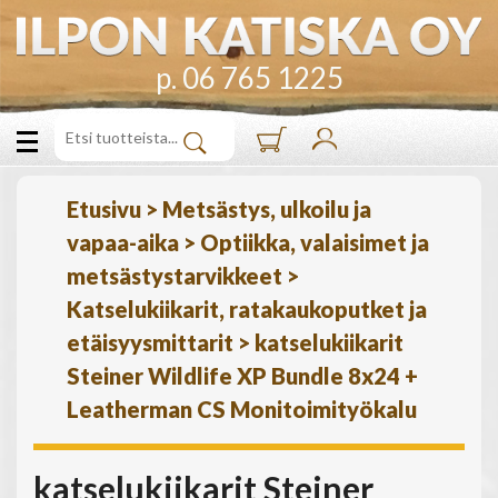
p. 06 765 1225
Etusivu
>
Metsästys, ulkoilu ja
vapaa-aika
>
Optiikka, valaisimet ja
metsästystarvikkeet
>
Katselukiikarit, ratakaukoputket ja
etäisyysmittarit
>
katselukiikarit
Steiner Wildlife XP Bundle 8x24 +
Leatherman CS Monitoimityökalu
katselukiikarit Steiner