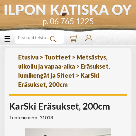
p. 06 765 1225
Etusivu
>
Tuotteet
>
Metsästys,
ulkoilu ja vapaa-aika
>
Eräsukset,
lumikengät ja Siteet
>
KarSki
Eräsukset, 200cm
KarSki Eräsukset, 200cm
Tuotenumero: 31018