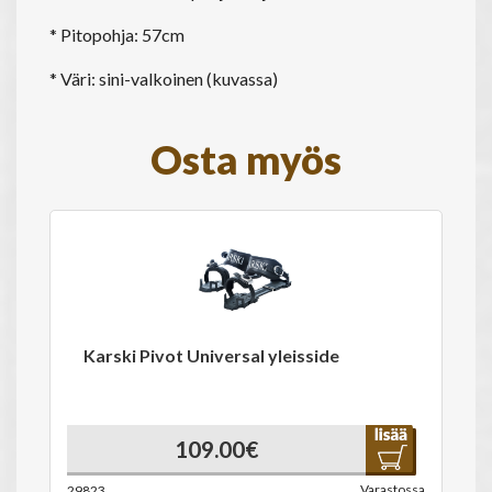
* Pitopohja: 57cm
* Väri: sini-valkoinen (kuvassa)
Osta myös
Karski Pivot Universal yleisside
109.00€
Varastossa
29823