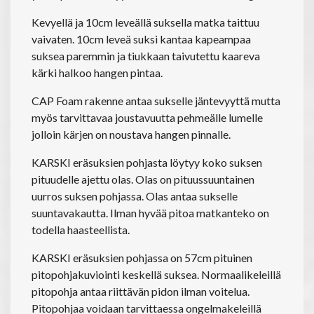
Kevyellä ja 10cm leveällä suksella matka taittuu
vaivaten. 10cm leveä suksi kantaa kapeampaa
suksea paremmin ja tiukkaan taivutettu kaareva
kärki halkoo hangen pintaa.
CAP Foam rakenne antaa sukselle jäntevyyttä mutta
myös tarvittavaa joustavuutta pehmeälle lumelle
jolloin kärjen on noustava hangen pinnalle.
KARSKI eräsuksien pohjasta löytyy koko suksen
pituudelle ajettu olas. Olas on pituussuuntainen
uurros suksen pohjassa. Olas antaa sukselle
suuntavakautta. Ilman hyvää pitoa matkanteko on
todella haasteellista.
KARSKI eräsuksien pohjassa on 57cm pituinen
pitopohjakuviointi keskellä suksea. Normaalikeleillä
pitopohja antaa riittävän pidon ilman voitelua.
Pitopohjaa voidaan tarvittaessa ongelmakeleillä