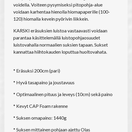
voidella. Voiteen pysymiseksi pitopohja-alue
voidaan karhentaa hienolla hiomapaperille (100-
120) hiomalla kevein pyörivin liikkein.
KARSKI eräsuksien luistoa vastaavasti voidaan
parantaa käsittelemällä luistopohjaosuudet
luistovahalla normaalien suksien tapaan. Sukset
kannattaa hiihtokauden loputtua huoltovahata.
* Eräsuksi 200cm (pari)
* Hyvä tasapaino ja joustavuus
* Optimaalinen pituus ja leveys (10cm) sekä paino
* Kevyt CAP Foam rakenne
* Suksen omapaino: 1440g
* Suksen mittainen pohjaan ajettu Olas