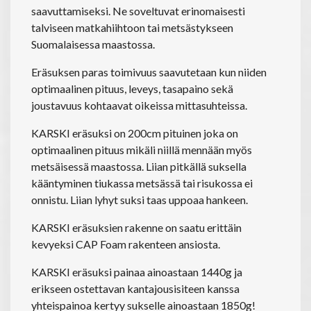
saavuttamiseksi. Ne soveltuvat erinomaisesti
talviseen matkahiihtoon tai metsästykseen
Suomalaisessa maastossa.
Eräsuksen paras toimivuus saavutetaan kun niiden
optimaalinen pituus, leveys, tasapaino sekä
joustavuus kohtaavat oikeissa mittasuhteissa.
KARSKI eräsuksi on 200cm pituinen joka on
optimaalinen pituus mikäli niillä mennään myös
metsäisessä maastossa. Liian pitkällä suksella
kääntyminen tiukassa metsässä tai risukossa ei
onnistu. Liian lyhyt suksi taas uppoaa hankeen.
KARSKI eräsuksien rakenne on saatu erittäin
kevyeksi CAP Foam rakenteen ansiosta.
KARSKI eräsuksi painaa ainoastaan 1440g ja
erikseen ostettavan kantajousisiteen kanssa
yhteispainoa kertyy sukselle ainoastaan 1850g!