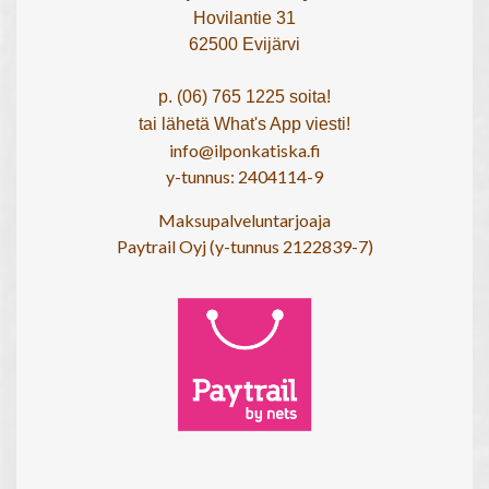
Hovilantie 31
62500 Evijärvi
p. (06) 765 1225 soita!
tai lähetä What's App viesti!
info@ilponkatiska.fi
y-tunnus: 2404114-9
Maksupalveluntarjoaja
Paytrail Oyj (y-tunnus 2122839-7)