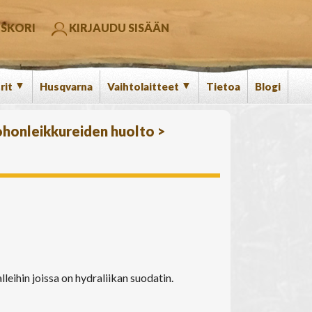
SKORI
KIRJAUDU SISÄÄN
▼
▼
rit
Husqvarna
Vaihtolaitteet
Tietoa
Blogi
honleikkureiden huolto
>
ihin joissa on hydraliikan suodatin.