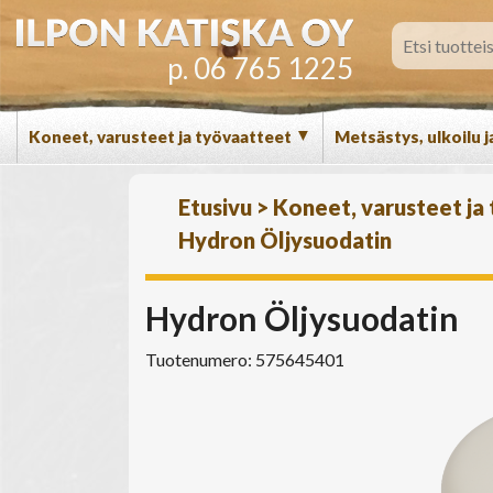
p. 06 765 1225
▼
Koneet, varusteet ja työvaatteet
Metsästys, ulkoilu j
Etusivu
>
Koneet, varusteet ja
Hydron Öljysuodatin
Hydron Öljysuodatin
Tuotenumero: 575645401