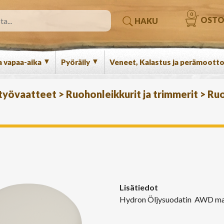
0
OSTO
HAKU
▼
▼
a vapaa-aika
Pyöräily
Veneet, Kalastus ja perämootto
 työvaatteet
>
Ruohonleikkurit ja trimmerit
>
Ruo
Lisätiedot
Hydron Öljysuodatin AWD malle