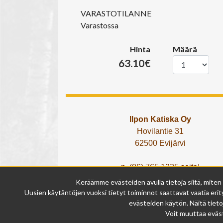
VARASTOTILANNE
Varastossa
Hinta
Määrä
63.10€
Ilpon Katiska Oy
Hovilantie 31
62500 Evijärvi
p. (06) 765 1225 soita!
tai lähetä What's App viesti!
Keräämme evästeiden avulla tietoja siitä, miten
info@ilponkatiska.fi
Uusien käytäntöjen vuoksi tietyt toiminnot saattavat vaatia erity
y-tunnus: 2404114-9
evästeiden käytön. Näitä tieto
Voit muuttaa eväst