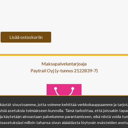
Lisää ostoskoriin
Maksupalveluntarjoaja
Paytrail Oyj (y-tunnus 2122839-7)
 käytät sivustoamme, jotta voimme kehittää verkkokauppaamme ja tarjota s
isiä asetuksia toimiakseen kunnolla. Tämä tarkoittaa, että joissakin tapau
ja käytetään ainoastaan palvelumme parantamiseen, eikä niistä voida tunn
easetuksiasi milloin tahansa sivun alalaidasta löytyvän evästeiden asetuk