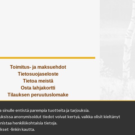
Toimitus- ja maksuehdot
Tietosuojaseloste
Tietoa meistä
Osta lahjakortti
Tilauksen peruutuslomake
Olemme avoinna
inulle entistä parempia tuotteita ja tarjouksia.
ma - pe 9 - 17
ksissa anonymisoidut tiedot voivat kertyä, vaikka olisit kieltänyt
la 9 - 14
istaa henkilökohtaisia tietoja.
su suljettu
set -linkin kautta.