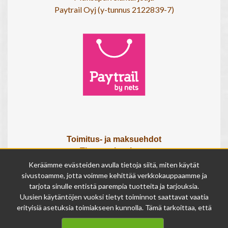
Paytrail Oyj (y-tunnus 2122839-7)
Toimitus- ja maksuehdot
Tietosuojaseloste
Tietoa meistä
Keräämme evästeiden avulla tietoja siitä, miten käytät
Osta lahjakortti
sivustoamme, jotta voimme kehittää verkkokauppaamme ja
tarjota sinulle entistä parempia tuotteita ja tarjouksia.
Tilauksen peruutuslomake
Uusien käytäntöjen vuoksi tietyt toiminnot saattavat vaatia
erityisiä asetuksia toimiakseen kunnolla. Tämä tarkoittaa, että
Olemme avoinna
joissakin tapauksissa anonymisoidut tiedot voivat kertyä,
ma - pe 9 - 17