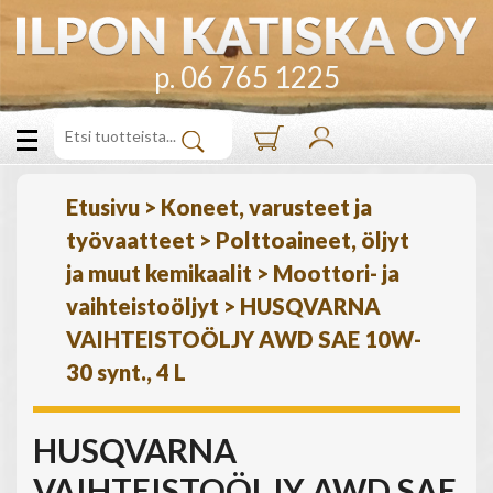
p. 06 765 1225
Etusivu
>
Koneet, varusteet ja
työvaatteet
>
Polttoaineet, öljyt
ja muut kemikaalit
>
Moottori- ja
vaihteistoöljyt
>
HUSQVARNA
VAIHTEISTOÖLJY AWD SAE 10W-
30 synt., 4 L
HUSQVARNA
VAIHTEISTOÖLJY AWD SAE