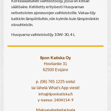
Korkealaatuinen vaihteistoöljy, jossa on kitkan
säätöaine. Kehitetty erityisesti Husqvarnan
nelivetoisten ajoneuvojen vaihteistoille. Vakaa öljy
kaikkiin lämpötiloihin, niin kylmiin kuin lämpimiinkin
olosuhteisiin.
Husqvarna vaihteistoöljy 10W-30, 4 L
Ilpon Katiska Oy
Hovilantie 31
62500 Evijärvi
p. (06) 765 1225 soita!
tai lähetä What's App viesti!
info@ilponkatiska.fi
y-tunnus: 2404114-9
Maksupalveluntarjoaja