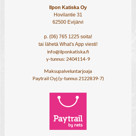
Ilpon Katiska Oy
Hovilantie 31
62500 Evijärvi
p. (06) 765 1225 soita!
tai lähetä What's App viesti!
info@ilponkatiska.fi
y-tunnus: 2404114-9
Maksupalveluntarjoaja
Paytrail Oyj (y-tunnus 2122839-7)