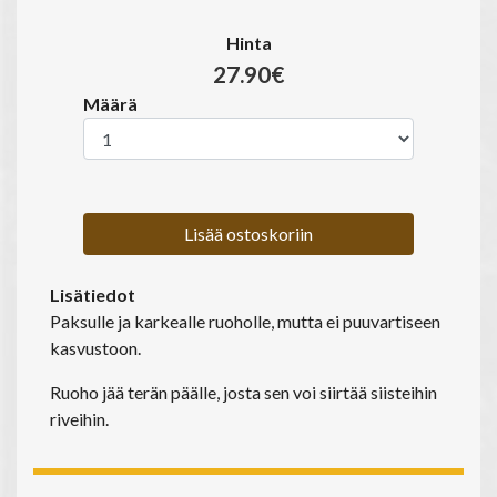
Hinta
27.90€
Määrä
Lisää ostoskoriin
Lisätiedot
Paksulle ja karkealle ruoholle, mutta ei puuvartiseen
kasvustoon.
Ruoho jää terän päälle, josta sen voi siirtää siisteihin
riveihin.