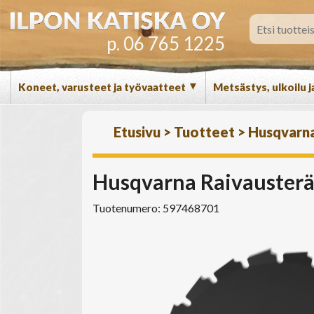
p. 06 765 1225
▼
Koneet, varusteet ja työvaatteet
Metsästys, ulkoilu j
Etusivu
>
Tuotteet
>
Husqvarn
Husqvarna Raivausterä
Tuotenumero: 597468701