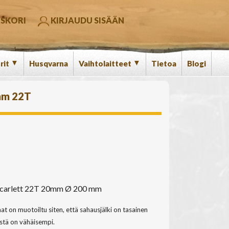
SKORI
KIRJAUDU SISÄÄN
▼
▼
rit
Husqvarna
Vaihtolaitteet
Tietoa
Blogi
mm 22T
 Scarlett 22T 20mm Ø 200 mm
 on muotoiltu siten, että sahausjälki on tasainen
sestä on vähäisempi.