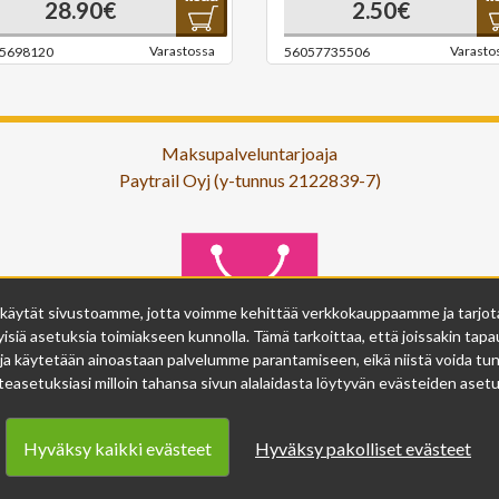
28.90€
2.50€
Varastossa
Varasto
5698120
56057735506
Maksupalveluntarjoaja
Paytrail Oyj (y-tunnus 2122839-7)
 käytät sivustoamme, jotta voimme kehittää verkkokauppaamme ja tarjota s
isiä asetuksia toimiakseen kunnolla. Tämä tarkoittaa, että joissakin tapau
ja käytetään ainoastaan palvelumme parantamiseen, eikä niistä voida tunn
easetuksiasi milloin tahansa sivun alalaidasta löytyvän evästeiden asetuk
Hyväksy kaikki evästeet
Hyväksy pakolliset evästeet