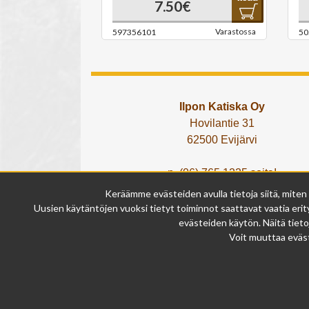
7.50€
Varastossa
597356101
50
Ilpon Katiska Oy
Hovilantie 31
62500 Evijärvi
p. (06) 765 1225 soita!
tai lähetä What's App viesti!
Keräämme evästeiden avulla tietoja siitä, miten
info@ilponkatiska.fi
Uusien käytäntöjen vuoksi tietyt toiminnot saattavat vaatia erity
y-tunnus: 2404114-9
evästeiden käytön. Näitä tieto
Voit muuttaa eväst