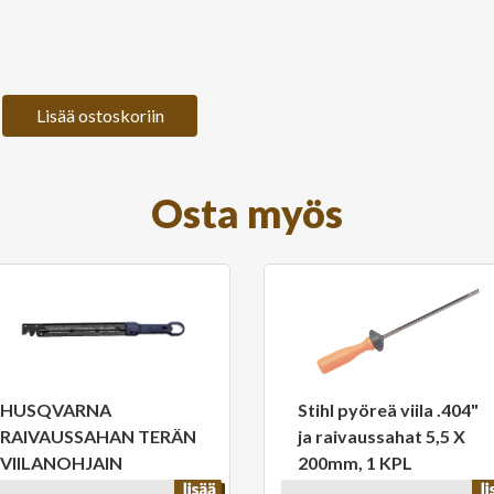
Lisää ostoskoriin
Osta myös
HUSQVARNA
Stihl pyöreä viila .404"
RAIVAUSSAHAN TERÄN
ja raivaussahat 5,5 X
VIILANOHJAIN
200mm, 1 KPL