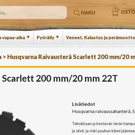
0
OSTO
HAKU
▼
▼
a vapaa-aika
Pyöräily
Veneet, Kalastus ja perämootto
a
>
Husqvarna Raivausterä Scarlett 200 mm/20 
 Scarlett 200 mm/20 mm 22T
Lisätiedot
Husqvarna raivaussahanterä,
Tehokkaan ja kestävän terän hampaat
ja siisti. ja riski puuhun kiinni jäämi