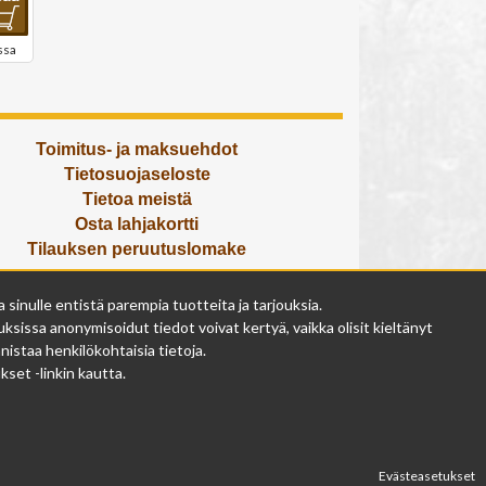
ssa
Toimitus- ja maksuehdot
Tietosuojaseloste
Tietoa meistä
Osta lahjakortti
Tilauksen peruutuslomake
Olemme avoinna
inulle entistä parempia tuotteita ja tarjouksia.
ma - pe 9 - 17
ksissa anonymisoidut tiedot voivat kertyä, vaikka olisit kieltänyt
la 9 - 14
istaa henkilökohtaisia tietoja.
su suljettu
set -linkin kautta.
Evästeasetukset