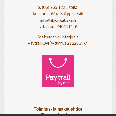
p. (06) 765 1225 soita!
tai lähetä What's App viesti!
info@ilponkatiska.fi
y-tunnus: 2404114-9
Maksupalveluntarjoaja
Paytrail Oyj (y-tunnus 2122839-7)
Toimitus- ja maksuehdot
Tietosuojaseloste