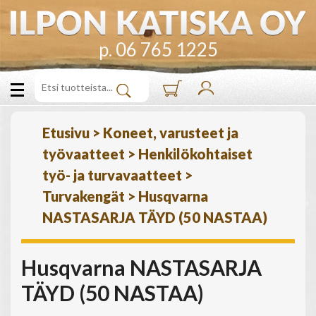
p. 06 765 1225
Etusivu
>
Koneet, varusteet ja
työvaatteet
>
Henkilökohtaiset
työ- ja turvavaatteet
>
Turvakengät
>
Husqvarna
NASTASARJA TÄYD (50 NASTAA)
Husqvarna NASTASARJA
TÄYD (50 NASTAA)