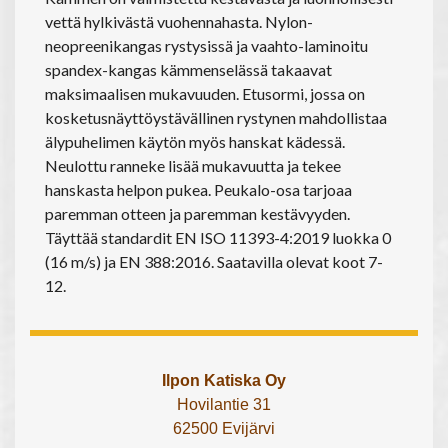
vettä hylkivästä vuohennahasta. Nylon-
neopreenikangas rystysissä ja vaahto-laminoitu
spandex-kangas kämmenselässä takaavat
maksimaalisen mukavuuden. Etusormi, jossa on
kosketusnäyttöystävällinen rystynen mahdollistaa
älypuhelimen käytön myös hanskat kädessä.
Neulottu ranneke lisää mukavuutta ja tekee
hanskasta helpon pukea. Peukalo-osa tarjoaa
paremman otteen ja paremman kestävyyden.
Täyttää standardit EN ISO 11393-4:2019 luokka 0
(16 m/s) ja EN 388:2016. Saatavilla olevat koot 7-
12.
Ilpon Katiska Oy
Hovilantie 31
62500 Evijärvi