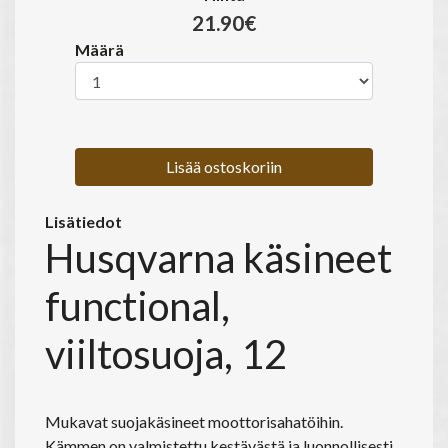
21.90€
Määrä
Lisää ostoskoriin
Lisätiedot
Husqvarna käsineet
functional,
viiltosuoja, 12
Mukavat suojakäsineet moottorisahatöihin.
Kämmen on valmistettu kestävästä ja luonnollisesti