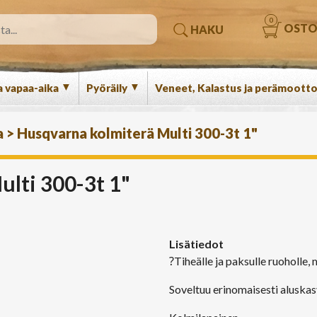
0
OSTO
HAKU
▼
▼
a vapaa-aika
Pyöräily
Veneet, Kalastus ja perämootto
a
>
Husqvarna kolmiterä Multi 300-3t 1"
lti 300-3t 1"
Lisätiedot
?
Tiheälle ja paksulle ruoholle,
Soveltuu erinomaisesti aluska