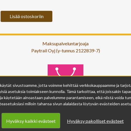
Lisää ostoskoriin
Maksupalveluntarjoaja
Paytrail Oyj (y-tunnus 2122839-7)
 käytät sivustoamme, jotta voimme kehittää verkkokauppaamme ja tarjota s
isiä asetuksia toimiakseen kunnolla. Tämä tarkoittaa, että joissakin tapau
ja käytetään ainoastaan palvelumme parantamiseen, eikä niistä voida tunn
easetuksiasi milloin tahansa sivun alalaidasta löytyvän evästeiden asetuk
Hyväksy kaikki evästeet
Hyväksy pakolliset evästeet