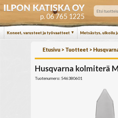
p. 06 765 1225
▼
Koneet, varusteet ja työvaatteet
Metsästys, ulkoilu j
Etusivu
>
Tuotteet
>
Husqvarn
Husqvarna kolmiterä Mu
Tuotenumero: 546380601