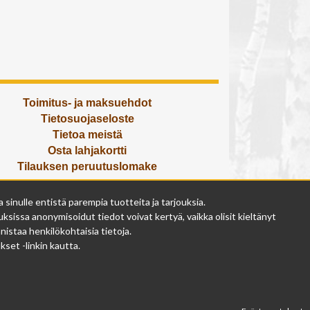
Toimitus- ja maksuehdot
Tietosuojaseloste
Tietoa meistä
Osta lahjakortti
Tilauksen peruutuslomake
Olemme avoinna
inulle entistä parempia tuotteita ja tarjouksia.
ma - pe 9 - 17
ksissa anonymisoidut tiedot voivat kertyä, vaikka olisit kieltänyt
la 9 - 14
istaa henkilökohtaisia tietoja.
su suljettu
set -linkin kautta.