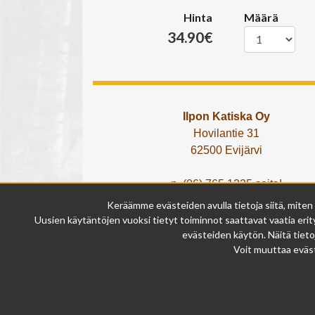
Hinta
Määrä
34.90€
Ilpon Katiska Oy
Hovilantie 31
62500 Evijärvi
p. (06) 765 1225 soita!
tai lähetä What's App viesti!
Keräämme evästeiden avulla tietoja siitä, miten
info@ilponkatiska.fi
Uusien käytäntöjen vuoksi tietyt toiminnot saattavat vaatia erity
y-tunnus: 2404114-9
evästeiden käytön. Näitä tieto
Voit muuttaa eväst