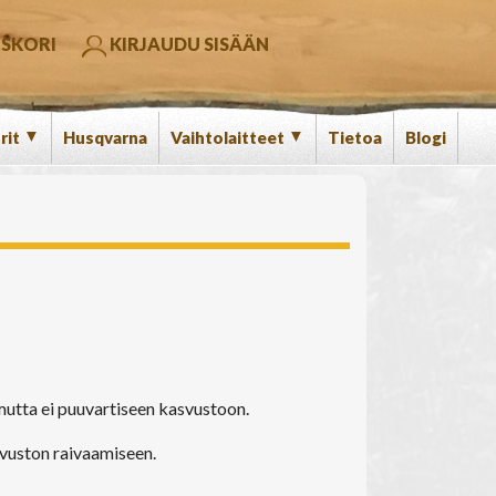
SKORI
KIRJAUDU SISÄÄN
▼
▼
rit
Husqvarna
Vaihtolaitteet
Tietoa
Blogi
 mutta ei puuvartiseen kasvustoon.
svuston raivaamiseen.