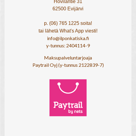
Hovilantie 31
62500 Evijärvi
p. (06) 765 1225 soita!
tai lähetä What's App viesti!
info@ilponkatiska.fi
y-tunnus: 2404114-9
Maksupalveluntarjoaja
Paytrail Oyj (y-tunnus 2122839-7)