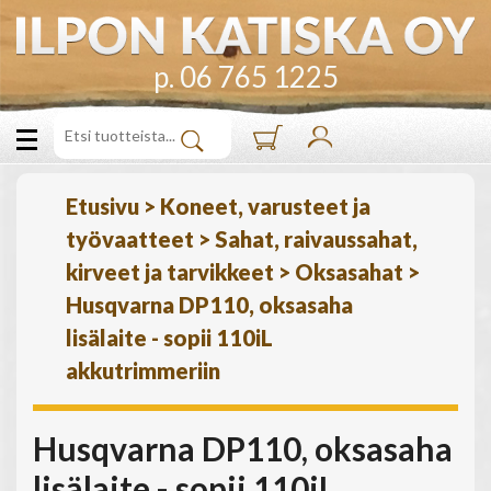
p. 06 765 1225
Etusivu
>
Koneet, varusteet ja
työvaatteet
>
Sahat, raivaussahat,
kirveet ja tarvikkeet
>
Oksasahat
>
Husqvarna DP110, oksasaha
lisälaite - sopii 110iL
akkutrimmeriin
Husqvarna DP110, oksasaha
lisälaite - sopii 110iL