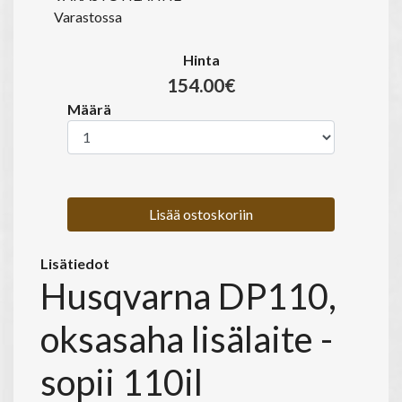
Varastossa
Hinta
154.00€
Määrä
Lisää ostoskoriin
Lisätiedot
Husqvarna DP110,
oksasaha lisälaite -
sopii 110il