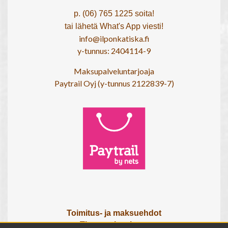
p. (06) 765 1225 soita!
tai lähetä What's App viesti!
info@ilponkatiska.fi
y-tunnus: 2404114-9
Maksupalveluntarjoaja
Paytrail Oyj (y-tunnus 2122839-7)
Toimitus- ja maksuehdot
Tietosuojaseloste