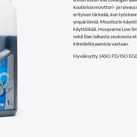
kuutioisia moottori- ja raivaus
erityisen tärkeää, kun työskenn
ympäröimiä. Moottorin käyntil
käyttöikää. Husqvarna Low Sm
sekä liian laihasta seoksesta e
kiinnileikkaamisia vastaan.
Hyväksytty JASO FD/ISO EG