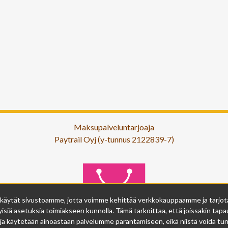
Maksupalveluntarjoaja
Paytrail Oyj (y-tunnus 2122839-7)
 käytät sivustoamme, jotta voimme kehittää verkkokauppaamme ja tarjota s
isiä asetuksia toimiakseen kunnolla. Tämä tarkoittaa, että joissakin tapau
ja käytetään ainoastaan palvelumme parantamiseen, eikä niistä voida tunn