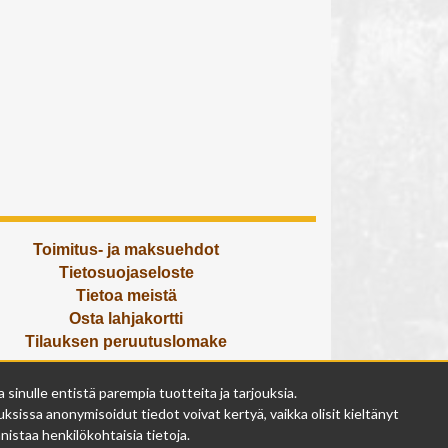
Toimitus- ja maksuehdot
Tietosuojaseloste
Tietoa meistä
Osta lahjakortti
Tilauksen peruutuslomake
Olemme avoinna
inulle entistä parempia tuotteita ja tarjouksia.
ma - pe 9 - 17
ksissa anonymisoidut tiedot voivat kertyä, vaikka olisit kieltänyt
la 9 - 14
istaa henkilökohtaisia tietoja.