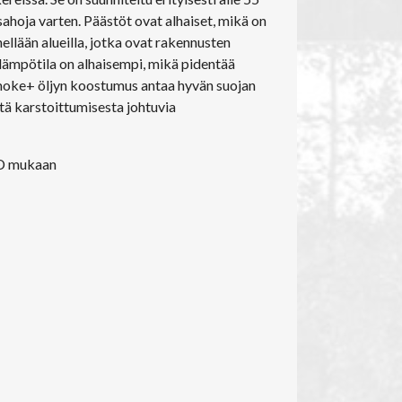
sahoja varten. Päästöt ovat alhaiset, mikä on
ellään alueilla, jotka ovat rakennusten
ämpötila on alhaisempi, mikä pidentää
oke+ öljyn koostumus antaa hyvän suojan
ttä karstoittumisesta johtuvia
D mukaan