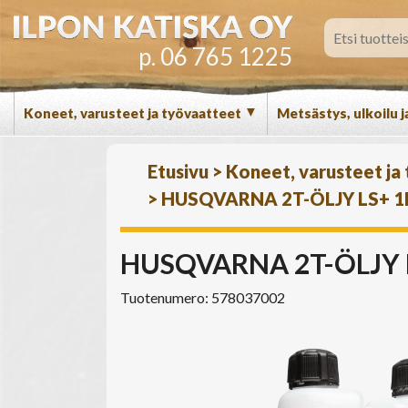
p. 06 765 1225
▼
Koneet, varusteet ja työvaatteet
Metsästys, ulkoilu j
Etusivu
>
Koneet, varusteet ja
>
HUSQVARNA 2T-ÖLJY LS+ 1
HUSQVARNA 2T-ÖLJY L
Tuotenumero: 578037002