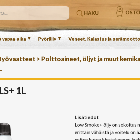
0
OSTO
HAKU
▼
▼
a vapaa-aika
Pyöräily
Veneet, Kalastus ja perämootto
 työvaatteet
>
Polttoaineet, öljyt ja muut kemika
L
S+ 1L
Lisätiedot
Low Smoke+ öljy on sekoitus min
erittäin vähäistä ja voitelu on
eniten kuten kiertokangen laake