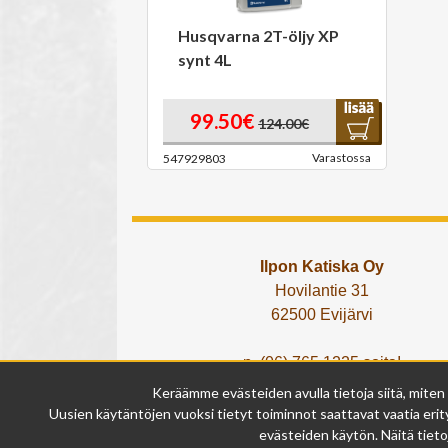
Husqvarna 2T-öljy XP
synt 4L
99.50€
124.00€
Varastossa
547929803
Ilpon Katiska Oy
Hovilantie 31
62500 Evijärvi
p. (06) 765 1225 soita!
tai lähetä What's App viesti!
Keräämme evästeiden avulla tietoja siitä, miten
info@ilponkatiska.fi
Uusien käytäntöjen vuoksi tietyt toiminnot saattavat vaatia erity
y-tunnus: 2404114-9
evästeiden käytön. Näitä tieto