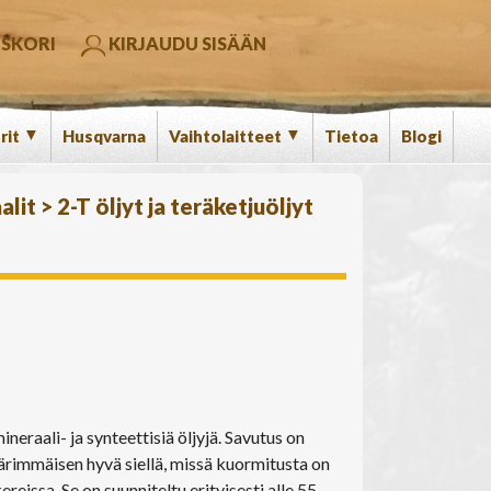
SKORI
KIRJAUDU SISÄÄN
▼
▼
rit
Husqvarna
Vaihtolaitteet
Tietoa
Blogi
alit
>
2-T öljyt ja teräketjuöljyt
eraali- ja synteettisiä öljyjä. Savutus on
 äärimmäisen hyvä siellä, missä kuormitusta on
reissa. Se on suunniteltu erityisesti alle 55