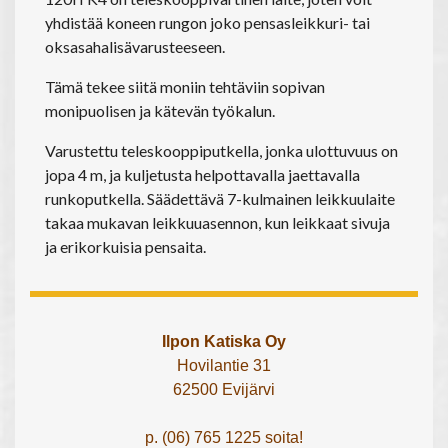
yhdistää koneen rungon joko pensasleikkuri- tai
oksasahalisävarusteeseen.
Tämä tekee siitä moniin tehtäviin sopivan
monipuolisen ja kätevän työkalun.
Varustettu teleskooppiputkella, jonka ulottuvuus on
jopa 4 m, ja kuljetusta helpottavalla jaettavalla
runkoputkella. Säädettävä 7-kulmainen leikkuulaite
takaa mukavan leikkuuasennon, kun leikkaat sivuja
ja erikorkuisia pensaita.
Ilpon Katiska Oy
Hovilantie 31
62500 Evijärvi
p. (06) 765 1225 soita!