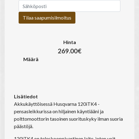
Tilaa saapumisilmoitus
Hinta
269.00€
Määrä
Lisätiedot
Akkukäyttöisessä Husqvarna 120iTK4 -
pensasleikkurissa on hiljainen käyntiääni ja
polttomoottorin tasoinen suorituskyky ilman suoria
päästöjä.
120iTK4 on teleskooppivartinen laite, joten voit