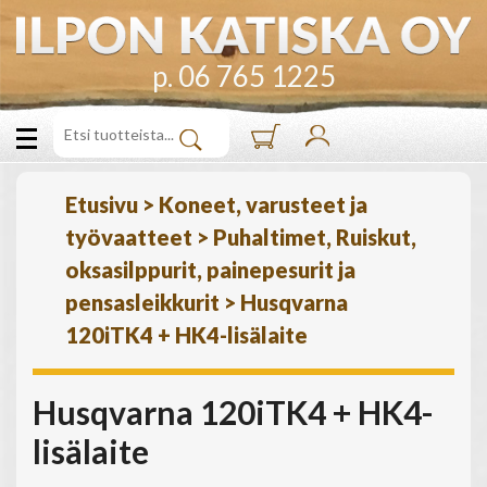
p. 06 765 1225
Etusivu
>
Koneet, varusteet ja
työvaatteet
>
Puhaltimet, Ruiskut,
oksasilppurit, painepesurit ja
pensasleikkurit
>
Husqvarna
120iTK4 + HK4-lisälaite
Husqvarna 120iTK4 + HK4-
lisälaite