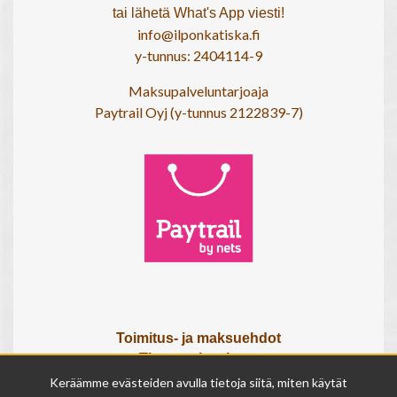
tai lähetä What's App viesti!
info@ilponkatiska.fi
y-tunnus: 2404114-9
Maksupalveluntarjoaja
Paytrail Oyj (y-tunnus 2122839-7)
Toimitus- ja maksuehdot
Tietosuojaseloste
Tietoa meistä
Keräämme evästeiden avulla tietoja siitä, miten käytät