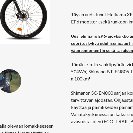
Täysin uudistunut Helkama XE
EP6 moottori, sekä runkoon in
Uusi Shimano EP6-ajoyksikkö a
suorituskykyä edullisempaan hi
vääntömomentin sekä tasaisen, 
Tämän e-mtb sähköpyörän virta
504Wh) Shimano BT-EN805-L a
n.100km*
Shimanon SC-EN800 sarjan komp
tarvittavan ajodatan. Ohjausta
käyttää ja painikkeiden paina
Valintakytkimessä on kaksi suur
avustustasojen (ECO, TRAIL, BO
ä alla olevaan lomakkeeseen
le tietoa kun tuotetta on