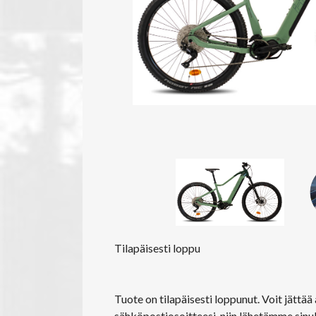
Tilapäisesti loppu
Tuote on tilapäisesti loppunut. Voit jättä
sähköpostiosoitteesi, niin lähetämme sinul