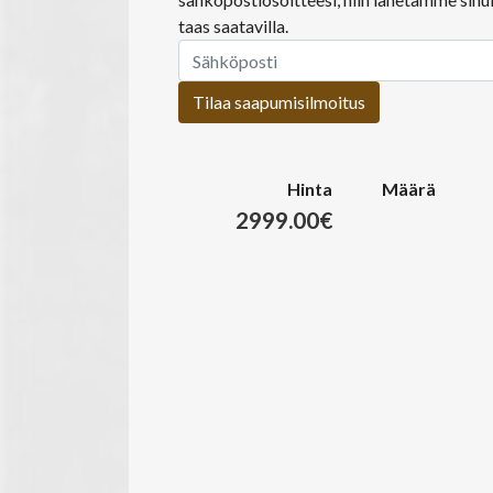
taas saatavilla.
Tilaa saapumisilmoitus
Hinta
Määrä
2999.00€