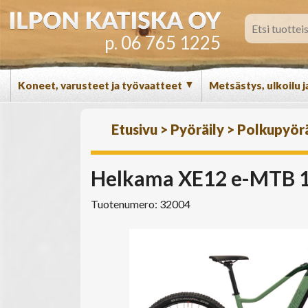
p. 06 765 1225
▼
Koneet, varusteet ja työvaatteet
Metsästys, ulkoilu j
Etusivu
>
Pyöräily
>
Polkupyör
Helkama XE12 e-MTB 11
Tuotenumero: 32004