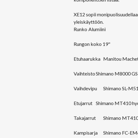
XE12 sopii monipuolisuudellaan
yleiskäyttöön.
Runko
Alumiini
Rungon koko 19"
Etuhaarukka
Manitou Machet
Vaihteisto
Shimano M8000 GS
Vaihdevipu
Shimano SL-M5
Etujarrut
Shimano MT410 hydr
Takajarrut
Shimano MT410 
Kampisarja
Shimano FC-EM