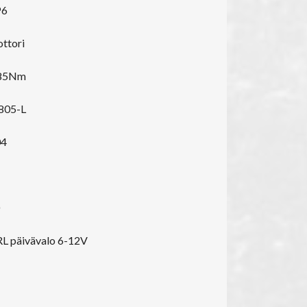
P6
ttori
85Nm
805-L
04
RL päivävalo 6-12V