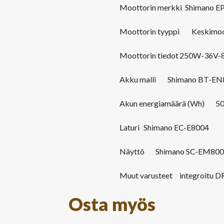
Moottorin merkki Shimano E
Moottorin tyyppi
Keskimoo
Moottorin tiedot
250W-36V-
Akku malli
Shimano BT-EN
Akun energiamäärä (Wh)
5
Laturi
Shimano EC-E8004
Näyttö
Shimano SC-EM800
Muut varusteet
integroitu D
Osta myös