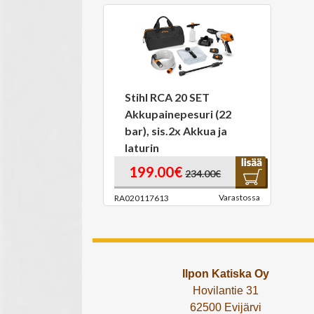
Stihl RCA 20 SET
Akkupainepesuri (22
bar), sis.2x Akkua ja
laturin
199.00€
234.00€
Varastossa
RA020117613
Ilpon Katiska Oy
Hovilantie 31
62500 Evijärvi