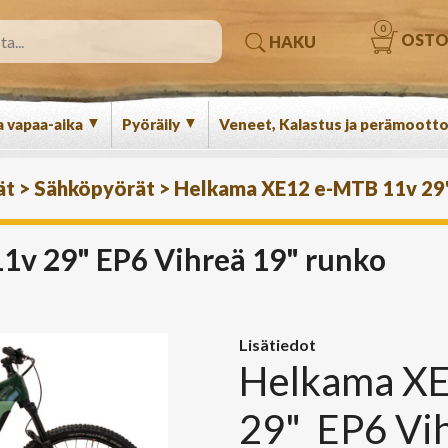
0
OSTO
HAKU
▼
▼
a vapaa-aika
Pyöräily
Veneet, Kalastus ja perämootto
ät
>
Sähköpyörät
>
Helkama XE12 e-MTB 11v 29"
v 29" EP6 Vihreä 19" runko
Lisätiedot
Helkama X
29" EP6 Vi