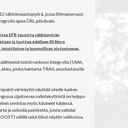
12 sähkömaastopyörä, jossa Shimanon uusi
tegroitu upea DRL päivävalo.
ntaa EP8-tasoista sähköpyörän
ntaan ja tuottaa edelleen 85 Nm:n
intuitiivisen ja luonnollisen ajotuntuman.
lähteenä toimii runkoon integroitu (14Ah,
kku, jonka kantama TRAIL avustustasolla
akti värinäyttö näyttää sinulle kaiken
ngossa sijaitsevaa valintakytkintä on helppo
minen onnistuu myös käsineet kädessä.
ta ja selkeää painiketta, joista vaihdat
OST) välillä sekä liikut näytön valikoissa.