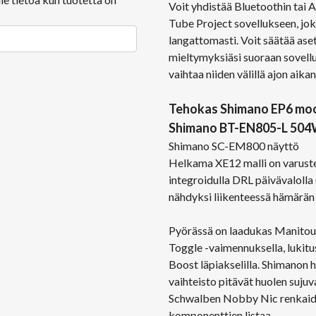
Voit yhdistää Bluetoothin tai
Tube Project sovellukseen, j
langattomasti. Voit säätää as
mieltymyksiäsi suoraan sovelluk
vaihtaa niiden välillä ajon aika
Tehokas Shimano EP6 moo
Shimano BT-EN805-L 504
Shimano SC-EM800 näyttö
Helkama XE12 malli on varuste
integroidulla DRL päivävalolla 
nähdyksi liikenteessä hämärän 
Pyörässä on laadukas Manito
Toggle -vaimennuksella, lukit
Boost läpiakselilla. Shimanon
vaihteisto pitävät huolen suj
Schwalben Nobby Nic renkaide
komponenttien listaa.