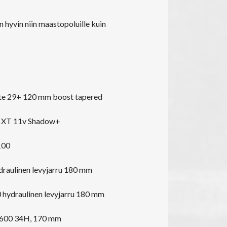
 hyvin niin maastopoluille kuin
e 29+ 120 mm boost tapered
 XT 11v Shadow+
100
aulinen levyjarru 180 mm
hydraulinen levyjarru 180 mm
600 34H, 170 mm