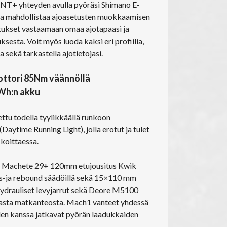
 ANT+ yhteyden avulla pyöräsi Shimano E-
oka mahdollistaa ajoasetusten muokkaamisen
etukset vastaamaan omaa ajotapaasi ja
sesta. Voit myös luoda kaksi eri profiilia,
na sekä tarkastella ajotietojasi.
ttori 85Nm väännöllä
Wh:n akku
ttu todella tyylikkäällä runkoon
(Daytime Running Light), jolla erotut ja tulet
koittaessa.
u Machete 29+ 120mm etujousitus Kwik
us-ja rebound säädöillä sekä 15×110 mm
 hydrauliset levyjarrut sekä Deore M5100
uvasta matkanteosta. Mach1 vanteet yhdessä
n kanssa jatkavat pyörän laadukkaiden