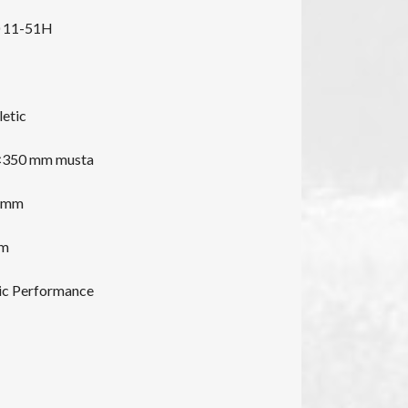
 11-51H
letic
9×350 mm musta
0 mm
mm
c Performance