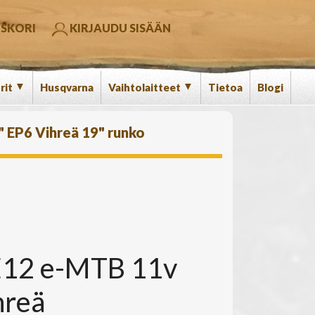
SKORI
KIRJAUDU SISÄÄN
▼
▼
rit
Husqvarna
Vaihtolaitteet
Tietoa
Blogi
 EP6 Vihreä 19" runko
E12 e-MTB 11v
hreä