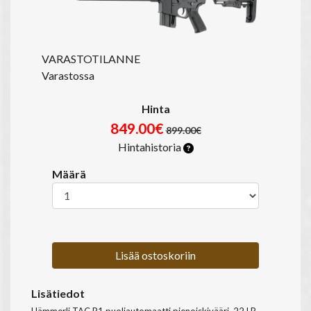
VARASTOTILANNE
Varastossa
Hinta
849.00€
899.00€
Hintahistoria
Määrä
Lisää ostoskoriin
Lisätiedot
Hämmerli TAC R1 puoliautomaatti pienoiskivääri, 22 LR