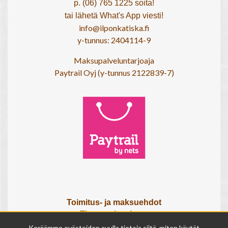
p. (06) 765 1225 soita!
tai lähetä What's App viesti!
info@ilponkatiska.fi
y-tunnus: 2404114-9
Maksupalveluntarjoaja
Paytrail Oyj (y-tunnus 2122839-7)
Toimitus- ja maksuehdot
Tietosuojaseloste
Tietoa meistä
Keräämme evästeiden avulla tietoja siitä, miten käytät