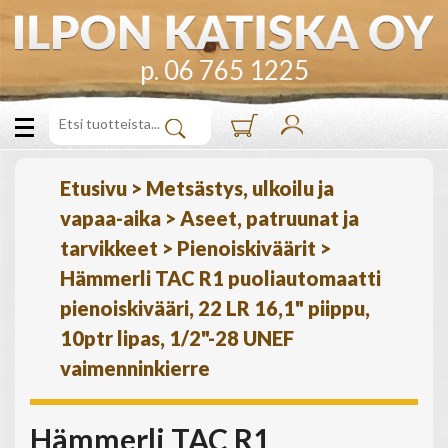
p. 06 765 1225
Etusivu
>
Metsästys, ulkoilu ja
vapaa-aika
>
Aseet, patruunat ja
tarvikkeet
>
Pienoiskiväärit
>
Hämmerli TAC R1 puoliautomaatti
pienoiskivääri, 22 LR 16,1" piippu,
10ptr lipas, 1/2"-28 UNEF
vaimenninkierre
Hämmerli TAC R1