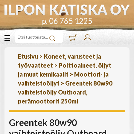
p. 06 765 1225
Etusivu
>
Koneet, varusteet ja
työvaatteet
>
Polttoaineet, öljyt
ja muut kemikaalit
>
Moottori- ja
vaihteistoöljyt
>
Greentek 80w90
vaihteistoöljy Outboard,
perämoottorit 250ml
Greentek 80w90
vaihteistoöljy Outboard,