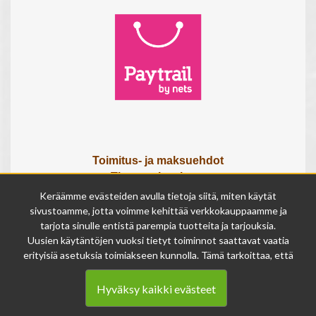
Toimitus- ja maksuehdot
Tietosuojaseloste
Tietoa meistä
Keräämme evästeiden avulla tietoja siitä, miten käytät
Osta lahjakortti
sivustoamme, jotta voimme kehittää verkkokauppaamme ja
tarjota sinulle entistä parempia tuotteita ja tarjouksia.
Tilauksen peruutuslomake
Uusien käytäntöjen vuoksi tietyt toiminnot saattavat vaatia
erityisiä asetuksia toimiakseen kunnolla. Tämä tarkoittaa, että
Olemme avoinna
joissakin tapauksissa anonymisoidut tiedot voivat kertyä,
ma - pe 9 - 17
vaikka olisit kieltänyt evästeiden käytön. Näitä tietoja
la 9 - 14
Hyväksy kaikki evästeet
käytetään ainoastaan palvelumme parantamiseen, eikä niistä
su suljettu
voida tunnistaa henkilökohtaisia tietoja.