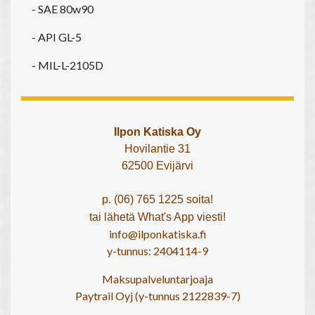
- SAE 80w90
- API GL-5
- MIL-L-2105D
Ilpon Katiska Oy
Hovilantie 31
62500 Evijärvi
p. (06) 765 1225 soita!
tai lähetä What's App viesti!
info@ilponkatiska.fi
y-tunnus: 2404114-9
Maksupalveluntarjoaja
Paytrail Oyj (y-tunnus 2122839-7)