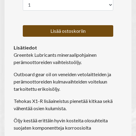
Lisää ostoskoriin
Lisätiedot
Greentek Lubricants mineraalipohjainen
perämoottoreiden vaihteistoöljy.
Outboard gear oil on veneiden vetolaitteiden ja
perämoottoreiden kulmavaihteiden voiteluun
tarkoitettu erikoisöljy.
Tehokas X1-R lisäaineistus pienetää kitkaa sekä
vähentää osien kulumista.
Öljy kestää erittäin hyvin kosteita olosuhteita
suojaten komponentteja korroosiolta