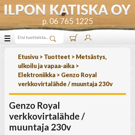
p. 06 765 1225
Etusivu
>
Tuotteet
>
Metsästys,
ulkoilu ja vapaa-aika
>
Elektroniikka
>
Genzo Royal
verkkovirtalähde / muuntaja 230v
Genzo Royal
verkkovirtalähde /
muuntaja 230v