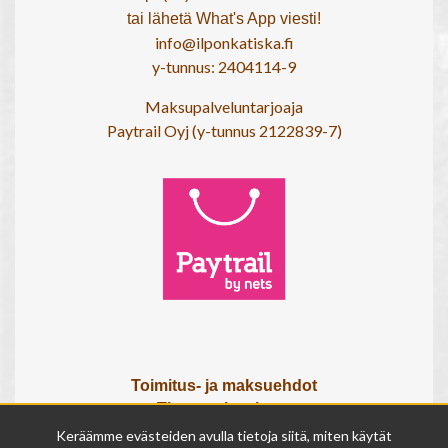
tai lähetä What's App viesti!
info@ilponkatiska.fi
y-tunnus: 2404114-9
Maksupalveluntarjoaja
Paytrail Oyj (y-tunnus 2122839-7)
Toimitus- ja maksuehdot
Tietosuojaseloste
Tietoa meistä
Keräämme evästeiden avulla tietoja siitä, miten käytät