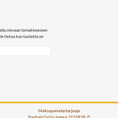
ä alla olevaan lomakkeeseen
le tietoa kun tuotetta on
Maksupalveluntarjoaja
Paytrail Oyj (y-tunnus 2122839-7)