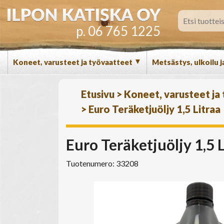
p. 06 765 1225
▼
Koneet, varusteet ja työvaatteet
Metsästys, ulkoilu j
Etusivu
>
Koneet, varusteet ja
>
Euro Teräketjuöljy 1,5 Litraa
Euro Teräketjuöljy 1,5 
Tuotenumero: 33208