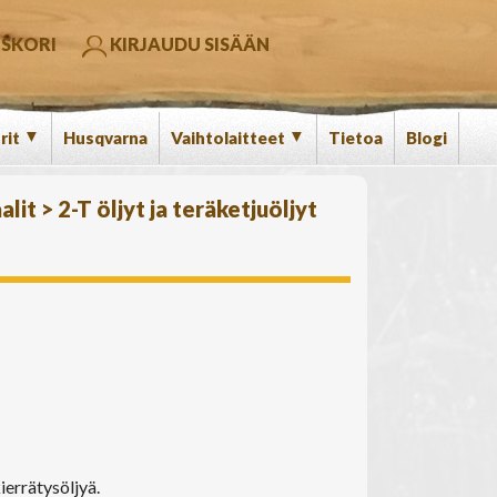
SKORI
KIRJAUDU SISÄÄN
▼
▼
rit
Husqvarna
Vaihtolaitteet
Tietoa
Blogi
alit
>
2-T öljyt ja teräketjuöljyt
ierrätysöljyä.