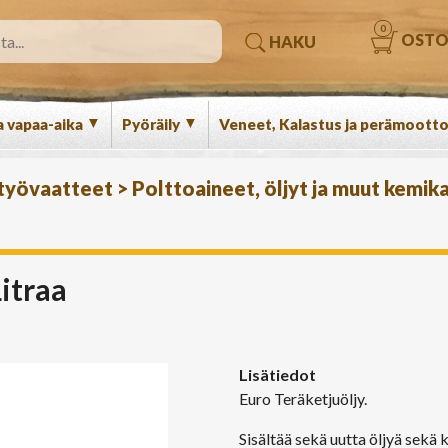
0
OSTO
HAKU
▼
▼
a vapaa-aika
Pyöräily
Veneet, Kalastus ja perämootto
 työvaatteet
>
Polttoaineet, öljyt ja muut kemika
Litraa
Lisätiedot
Euro Teräketjuöljy.
Sisältää sekä uutta öljyä sekä k