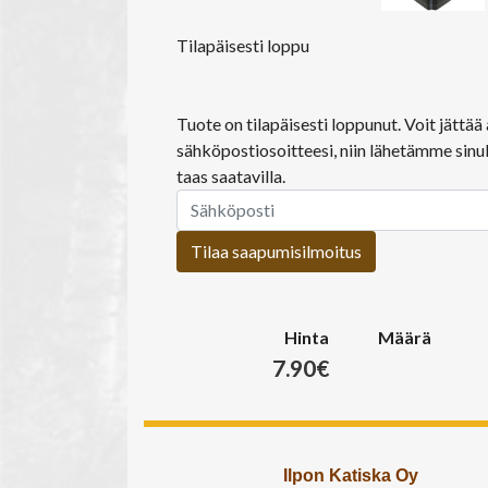
Tilapäisesti loppu
Tuote on tilapäisesti loppunut. Voit jättä
sähköpostiosoitteesi, niin lähetämme sinul
taas saatavilla.
Tilaa saapumisilmoitus
Hinta
Määrä
7.90€
Ilpon Katiska Oy