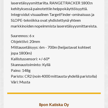
laseretäisyysmittarilta. RANGETRACKER 1800:n
kehityksessä painotettiin helppokäyttöisyyttä.
Integroidut visuaalinen TargetFinder-ominaisuus ja
SLOPE-tekniikka ovat yhdistettynä yhteen
markkinoiden nopeimmista laseretäisyysmittareista.
Suurennos: 6 x
Objektiivi: 20mm
Mittausetäisyys: 6m - 700m (heijastavat kohteet
jopa 1800m)
Kallistussensori: +/-60°
Skannaustoiminto: Kyllä
Paino: 148g
Paristo: CR2 (noin 4000 mittausta yhdellä paristolla)
Väri: Musta
Ilpon Katiska Oy