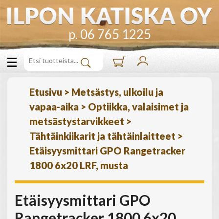
p. 06 765 1225
Etusivu
>
Metsästys, ulkoilu ja
vapaa-aika
>
Optiikka, valaisimet ja
metsästystarvikkeet
>
Tähtäinkiikarit ja tähtäinlaitteet
>
Etäisyysmittari GPO Rangetracker
1800 6x20 LRF, musta
Etäisyysmittari GPO
Rangetracker 1800 6x20