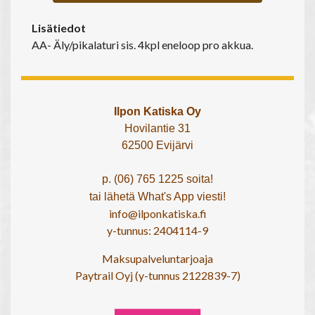
Lisätiedot
AA- Äly/pikalaturi sis. 4kpl eneloop pro akkua.
Ilpon Katiska Oy
Hovilantie 31
62500 Evijärvi
p. (06) 765 1225 soita!
tai lähetä What's App viesti!
info@ilponkatiska.fi
y-tunnus: 2404114-9
Maksupalveluntarjoaja
Paytrail Oyj (y-tunnus 2122839-7)