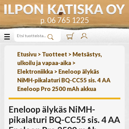
p. 06 765 1225
Etusivu
>
Tuotteet
>
Metsästys,
ulkoilu ja vapaa-aika
>
Elektroniikka
>
Eneloop älykäs
NiMH-pikalaturi BQ-CC55 sis. 4 AA
Eneloop Pro 2500 mAh akkua
Eneloop älykäs NiMH-
pikalaturi BQ-CC55 sis. 4 AA