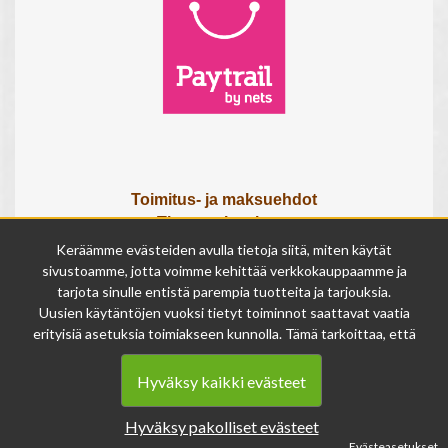
Toimitus- ja maksuehdot
Tietosuojaseloste
Tietoa meistä
Keräämme evästeiden avulla tietoja siitä, miten käytät
Osta lahjakortti
sivustoamme, jotta voimme kehittää verkkokauppaamme ja
Tilauksen peruutuslomake
tarjota sinulle entistä parempia tuotteita ja tarjouksia.
Uusien käytäntöjen vuoksi tietyt toiminnot saattavat vaatia
erityisiä asetuksia toimiakseen kunnolla. Tämä tarkoittaa, että
Olemme avoinna
joissakin tapauksissa anonymisoidut tiedot voivat kertyä,
ma - pe 9 - 17
vaikka olisit kieltänyt evästeiden käytön. Näitä tietoja
la 9 - 14
Hyväksy kaikki evästeet
käytetään ainoastaan palvelumme parantamiseen, eikä niistä
su suljettu
voida tunnistaa henkilökohtaisia tietoja.
Hyväksy pakolliset evästeet
Voit muuttaa evästeasetuksiasi milloin tahansa sivun
Evästeasetukset