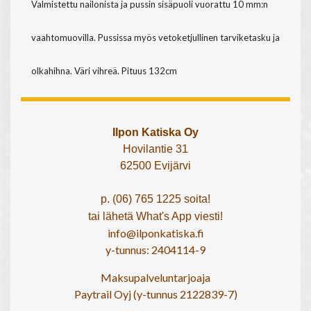
Valmistettu nailonista ja pussin sisäpuoli vuorattu 10 mm:n
vaahtomuovilla. Pussissa myös vetoketjullinen tarviketasku ja
olkahihna. Väri vihreä. Pituus 132cm
Ilpon Katiska Oy
Hovilantie 31
62500 Evijärvi
p. (06) 765 1225 soita!
tai lähetä What's App viesti!
info@ilponkatiska.fi
y-tunnus: 2404114-9
Maksupalveluntarjoaja
Paytrail Oyj (y-tunnus 2122839-7)