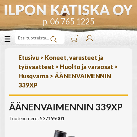
p. 06 765 1225
Etusivu
>
Koneet, varusteet ja
työvaatteet
>
Huolto ja varaosat
>
Husqvarna
>
ÄÄNENVAIMENNIN
339XP
ÄÄNENVAIMENNIN 339XP
Tuotenumero: 537195001