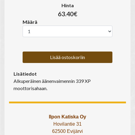
Hinta
63.40€
Määrä
Lisää ostoskoriin
Lisätiedot
Alkuperäinen äänenvaimennin 339 XP
moottorisahaan.
Ilpon Katiska Oy
Hovilantie 31
62500 Evijärvi