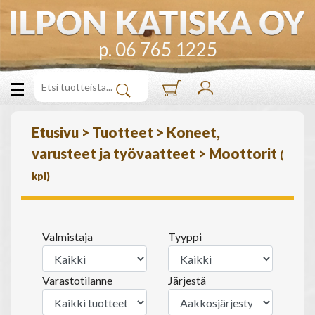
p. 06 765 1225
Etusivu
>
Tuotteet
>
Koneet,
varusteet ja työvaatteet
>
Moottorit
(
kpl)
Valmistaja
Tyyppi
Varastotilanne
Järjestä