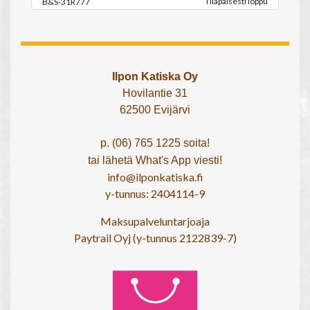
Tilapäisesti loppu
B&S-31R777
Ilpon Katiska Oy
Hovilantie 31
62500 Evijärvi
p. (06) 765 1225 soita!
tai lähetä What's App viesti!
info@ilponkatiska.fi
y-tunnus: 2404114-9
Maksupalveluntarjoaja
Paytrail Oyj (y-tunnus 2122839-7)