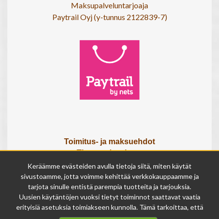
Maksupalveluntarjoaja
Paytrail Oyj (y-tunnus 2122839-7)
Toimitus- ja maksuehdot
Tietosuojaseloste
Tietoa meistä
Keräämme evästeiden avulla tietoja siitä, miten käytät
Osta lahjakortti
sivustoamme, jotta voimme kehittää verkkokauppaamme ja
tarjota sinulle entistä parempia tuotteita ja tarjouksia.
Tilauksen peruutuslomake
Uusien käytäntöjen vuoksi tietyt toiminnot saattavat vaatia
erityisiä asetuksia toimiakseen kunnolla. Tämä tarkoittaa, että
Olemme avoinna
joissakin tapauksissa anonymisoidut tiedot voivat kertyä,
ma - pe 9 - 17