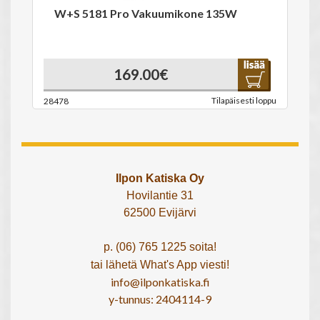
W+S 5181 Pro Vakuumikone 135W
169.00€
Tilapäisesti loppu
28478
Ilpon Katiska Oy
Hovilantie 31
62500 Evijärvi
p. (06) 765 1225 soita!
tai lähetä What's App viesti!
info@ilponkatiska.fi
y-tunnus: 2404114-9