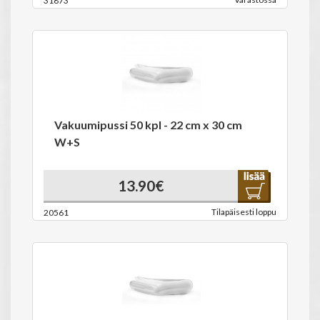
31873
Vakuumipussi 50 kpl - 22 cm x 30 cm
W+S
13.90€
Tilapäisesti loppu
20561