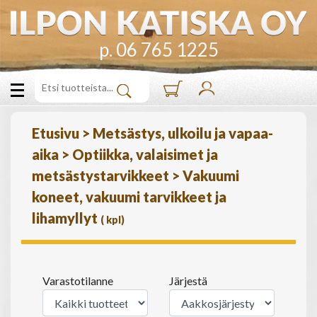
p. 06 765 1225
Etusivu
>
Metsästys, ulkoilu ja vapaa-
aika
>
Optiikka, valaisimet ja
metsästystarvikkeet
>
Vakuumi
koneet, vakuumi tarvikkeet ja
lihamyllyt
(
kpl)
Varastotilanne
Järjestä