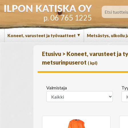
p. 06 765 1225
▼
Koneet, varusteet ja työvaatteet
Metsästys, ulkoilu j
Etusivu
>
Koneet, varusteet ja 
metsurinpuserot
(
kpl)
Valmistaja
Ty