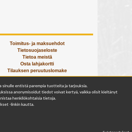
Toimitus- ja maksuehdot
Tietosuojaseloste
Tietoa meistä
Osta lahjakortti
Tilauksen peruutuslomake
Olemme avoinna
inulle entistä parempia tuotteita ja tarjouksia.
ma - pe 9 - 17
ksissa anonymisoidut tiedot voivat kertyä, vaikka olisit kieltänyt
la 9 - 14
istaa henkilökohtaisia tietoja.
su suljettu
set -linkin kautta.