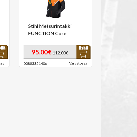
Stihl Metsurintakki
FUNCTION Core
95.00€
112.00€
ssa
Varastossa
0088335140x