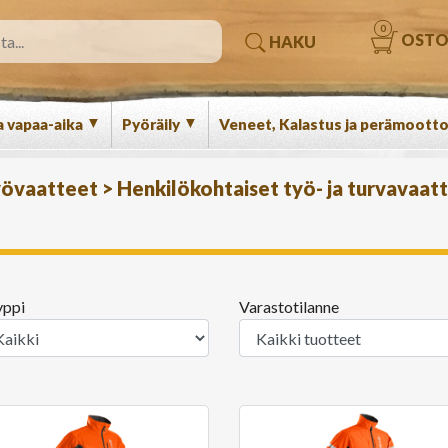
0
OSTO
HAKU
▼
▼
a vapaa-aika
Pyöräily
Veneet, Kalastus ja perämootto
työvaatteet
>
Henkilökohtaiset työ- ja turvavaat
yppi
Varastotilanne