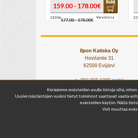
159.00 - 178.00€
Varastossa
23306
23
177.00 - 178.00€
Ilpon Katiska Oy
Hovilantie 31
62500 Evijärvi
p. (06) 765 1225 soita!
tai lähetä What's App viesti!
Keräämme evästeiden avulla tietoja siitä, miten
info@ilponkatiska.fi
Uusien käytäntöjen vuoksi tietyt toiminnot saattavat vaatia erity
y-tunnus: 2404114-9
evästeiden käytön. Näitä tieto
Voit muuttaa eväst