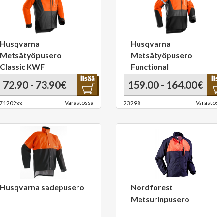
Husqvarna
Husqvarna
Metsätyöpusero
Metsätyöpusero
Classic KWF
Functional
72.90 - 73.90€
159.00 - 164.00€
Varastossa
Varasto
71202xx
23298
Husqvarna sadepusero
Nordforest
Metsurinpusero