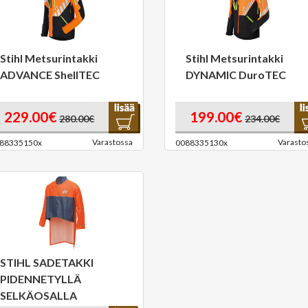
Stihl Metsurintakki
Stihl Metsurintakki
ADVANCE ShellTEC
DYNAMIC DuroTEC
229.00€
199.00€
280.00€
234.00€
Varastossa
Varasto
88335150x
0088335130x
STIHL SADETAKKI
PIDENNETYLLÄ
SELKÄOSALLA