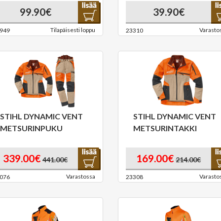
99.90€
39.90€
Tilapäisesti loppu
Varasto
949
23310
STIHL DYNAMIC VENT
STIHL DYNAMIC VENT
METSURINPUKU
METSURINTAKKI
339.00€
169.00€
441.00€
214.00€
Varastossa
Varasto
076
23308