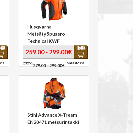
Husqvarna
Metsätyöpusero
Technical KWF
259.00 - 299.00€
ssa
Varastossa
23295
279.00 - 299.00€
Stihl Advance X-Treem
EN20471 metsurintakki