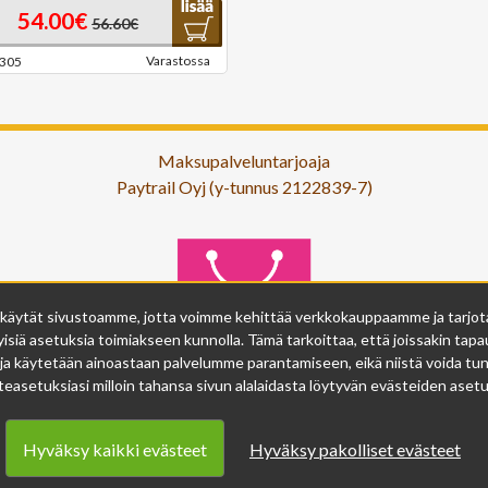
54.00€
56.60€
Varastossa
305
Maksupalveluntarjoaja
Paytrail Oyj (y-tunnus 2122839-7)
 käytät sivustoamme, jotta voimme kehittää verkkokauppaamme ja tarjota s
isiä asetuksia toimiakseen kunnolla. Tämä tarkoittaa, että joissakin tapau
ja käytetään ainoastaan palvelumme parantamiseen, eikä niistä voida tunn
easetuksiasi milloin tahansa sivun alalaidasta löytyvän evästeiden asetuk
Hyväksy kaikki evästeet
Hyväksy pakolliset evästeet