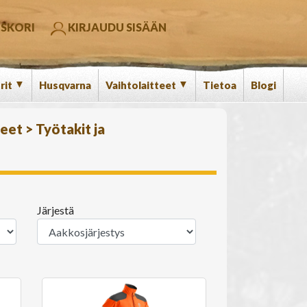
SKORI
KIRJAUDU SISÄÄN
▼
▼
rit
Husqvarna
Vaihtolaitteet
Tietoa
Blogi
teet
>
Työtakit ja
Järjestä