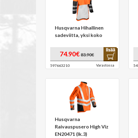
Husqvarna Hihallinen
sadeviitta, yksi koko
74.90€
83.90€
Varastossa
597663210
54
Husqvarna
Raivauspusero High Viz
EN20471 (lk.3)