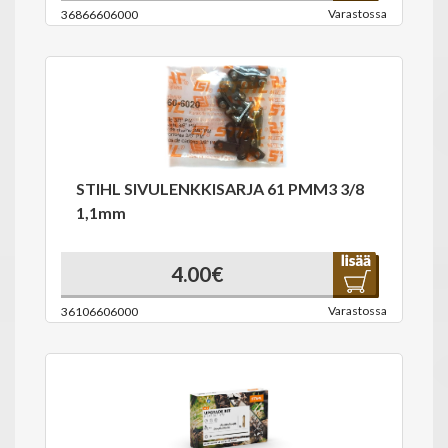
Varastossa
36866606000
STIHL SIVULENKKISARJA 61 PMM3 3/8
1,1mm
4.00€
Varastossa
36106606000