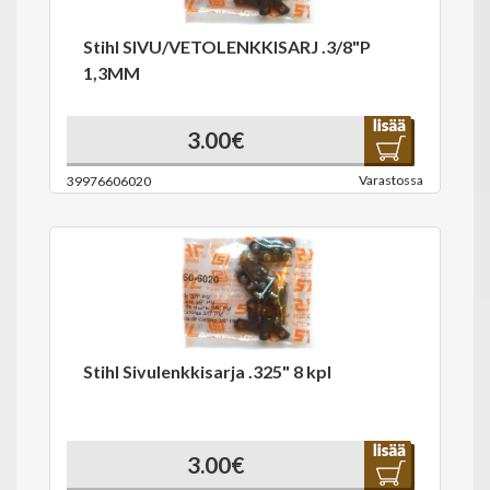
Stihl SIVU/VETOLENKKISARJ .3/8"P
1,3MM
3.00€
Varastossa
39976606020
Stihl Sivulenkkisarja .325" 8 kpl
3.00€