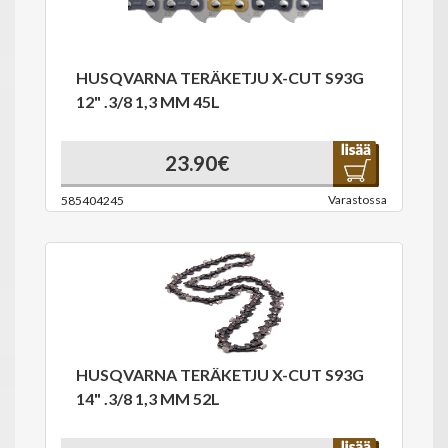
HUSQVARNA TERÄKETJU X-CUT S93G
12" .3/8 1,3 MM 45L
23.90€
Varastossa
585404245
HUSQVARNA TERÄKETJU X-CUT S93G
14" .3/8 1,3 MM 52L