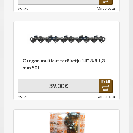
Varastossa
29059
Oregon multicut teräketju 14" 3/8 1,3
mm 50 L
39.00€
Varastossa
29060