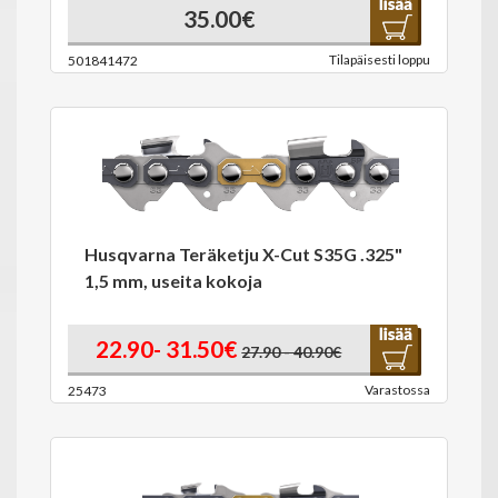
35.00€
Tilapäisesti loppu
501841472
Husqvarna Teräketju X-Cut S35G .325"
1,5 mm, useita kokoja
22.90- 31.50€
27.90 - 40.90€
Varastossa
25473