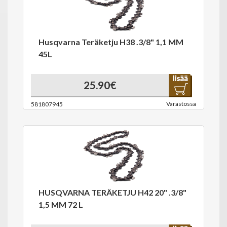
Husqvarna Teräketju H38 .3/8" 1,1 MM
45L
25.90€
Varastossa
581807945
HUSQVARNA TERÄKETJU H42 20" .3/8"
1,5 MM 72 L