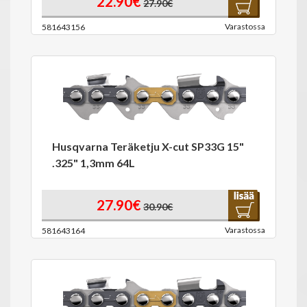
22.90€
27.90€
Varastossa
581643156
Husqvarna Teräketju X-cut SP33G 15"
.325" 1,3mm 64L
27.90€
30.90€
Varastossa
581643164