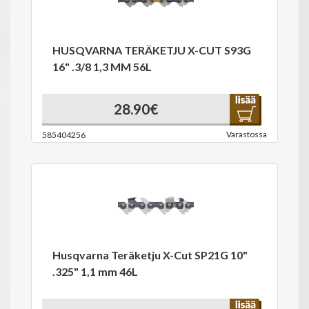
HUSQVARNA TERÄKETJU X-CUT S93G
16" .3/8 1,3 MM 56L
28.90€
Varastossa
585404256
Husqvarna Teräketju X-Cut SP21G 10"
.325" 1,1 mm 46L