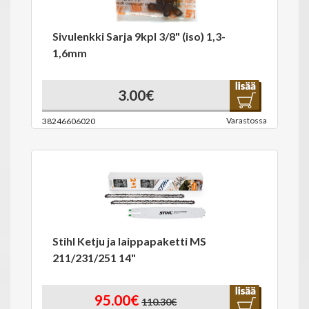
Sivulenkki Sarja 9kpl 3/8" (iso) 1,3-
1,6mm
3.00€
Varastossa
38246606020
Stihl Ketju ja laippapaketti MS
211/231/251 14"
95.00€
110.30€