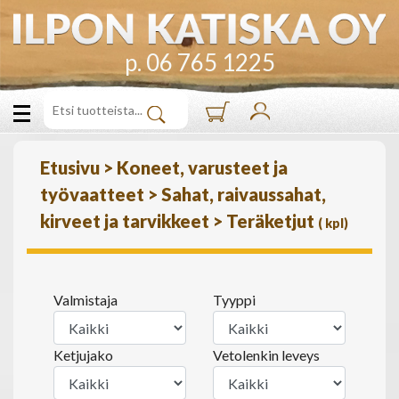
p. 06 765 1225
Etusivu
>
Koneet, varusteet ja
työvaatteet
>
Sahat, raivaussahat,
kirveet ja tarvikkeet
>
Teräketjut
(
kpl)
Valmistaja
Tyyppi
Ketjujako
Vetolenkin leveys