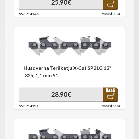
25.90€
Varastossa
593914146
Husqvarna Teräketju X-Cut SP21G 12"
.325, 1,1 mm 51L
28.90€
Varastossa
593914151