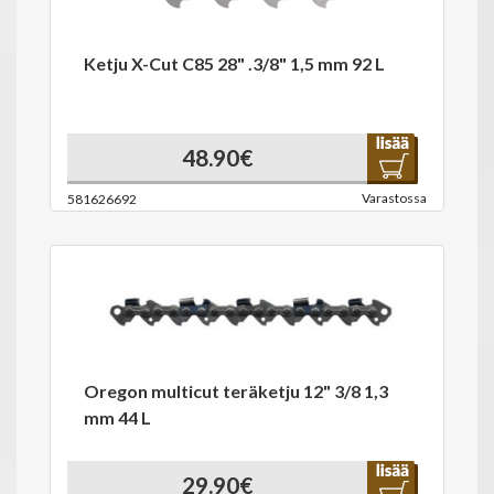
Ketju X-Cut C85 28" .3/8" 1,5 mm 92 L
48.90€
Varastossa
581626692
Oregon multicut teräketju 12" 3/8 1,3
mm 44 L
29.90€