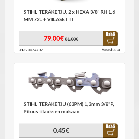
STIHL TERÄKETJU, 2 x HEXA 3/8" RH 1,6
MM 72L + VIILASETTI
79.00€
81.00€
Varastossa
31320074702
STIHL TERÄKETJU (63PM) 1,3mm 3/8"P,
Pituus tilauksen mukaan
0.45€