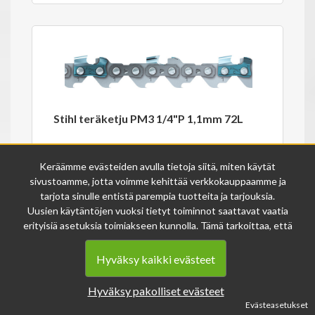
Stihl teräketju PM3 1/4"P 1,1mm 72L
Keräämme evästeiden avulla tietoja siitä, miten käytät
32.00€
sivustoamme, jotta voimme kehittää verkkokauppaamme ja
tarjota sinulle entistä parempia tuotteita ja tarjouksia.
Varastossa
36700000072
Uusien käytäntöjen vuoksi tietyt toiminnot saattavat vaatia
erityisiä asetuksia toimiakseen kunnolla. Tämä tarkoittaa, että
joissakin tapauksissa anonymisoidut tiedot voivat kertyä,
vaikka olisit kieltänyt evästeiden käytön. Näitä tietoja
Hyväksy kaikki evästeet
käytetään ainoastaan palvelumme parantamiseen, eikä niistä
voida tunnistaa henkilökohtaisia tietoja.
Hyväksy pakolliset evästeet
Voit muuttaa evästeasetuksiasi milloin tahansa sivun
Evästeasetukset
alalaidasta löytyvän evästeiden asetukset -linkin kautta.