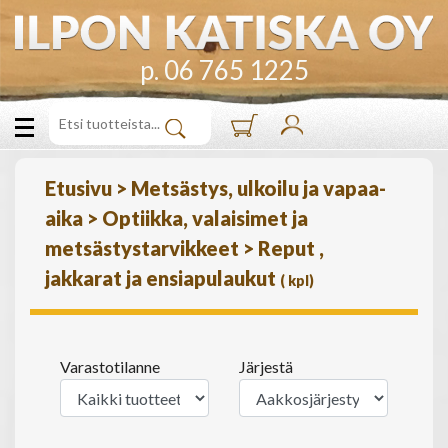
p. 06 765 1225
Etusivu
>
Metsästys, ulkoilu ja vapaa-
aika
>
Optiikka, valaisimet ja
metsästystarvikkeet
>
Reput ,
jakkarat ja ensiapulaukut
(
kpl)
Varastotilanne
Järjestä