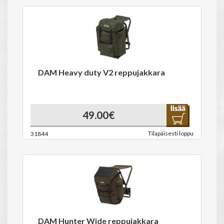
DAM Heavy duty V2 reppujakkara
49.00€
Tilapäisesti loppu
31844
DAM Hunter Wide reppujakkara