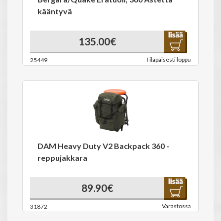
kääntyvä
135.00€
Tilapäisesti loppu
25449
DAM Heavy Duty V2 Backpack 360 -
reppujakkara
89.90€
Varastossa
31872