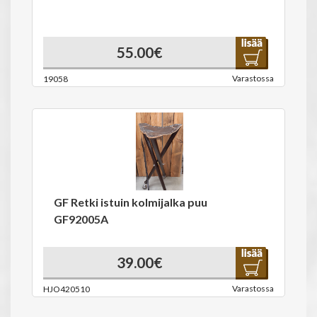
55.00€
Varastossa
19058
GF Retki istuin kolmijalka puu
GF92005A
39.00€
Varastossa
HJO420510