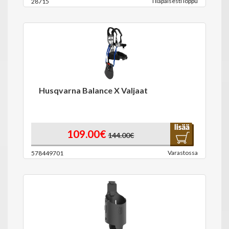
Tilapäisesti loppu
28715
Husqvarna Balance X Valjaat
109.00€
144.00€
Varastossa
578449701