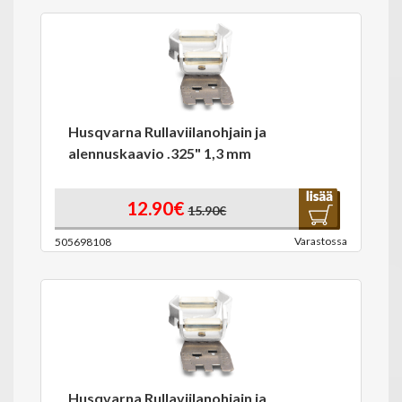
Husqvarna Rullaviilanohjain ja
alennuskaavio .325" 1,3 mm
12.90€
15.90€
Varastossa
505698108
Husqvarna Rullaviilanohjain ja