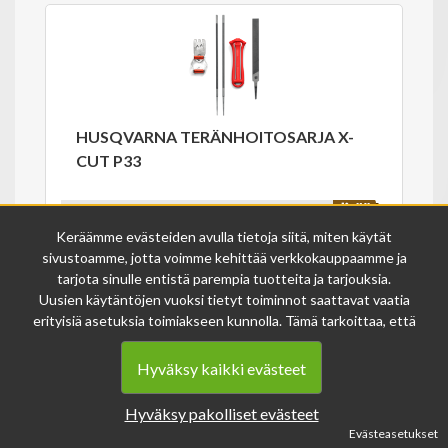
HUSQVARNA TERÄNHOITOSARJA X-
CUT P33
26.50€
29.90€
Keräämme evästeiden avulla tietoja siitä, miten käytät
sivustoamme, jotta voimme kehittää verkkokauppaamme ja
Varastossa
586933401
tarjota sinulle entistä parempia tuotteita ja tarjouksia.
Uusien käytäntöjen vuoksi tietyt toiminnot saattavat vaatia
erityisiä asetuksia toimiakseen kunnolla. Tämä tarkoittaa, että
joissakin tapauksissa anonymisoidut tiedot voivat kertyä,
vaikka olisit kieltänyt evästeiden käytön. Näitä tietoja
Hyväksy kaikki evästeet
käytetään ainoastaan palvelumme parantamiseen, eikä niistä
voida tunnistaa henkilökohtaisia tietoja.
Hyväksy pakolliset evästeet
Voit muuttaa evästeasetuksiasi milloin tahansa sivun
Husqvarna TERÄSUOJA + ADAPTERI
Evästeasetukset
alalaidasta löytyvän evästeiden asetukset -linkin kautta.