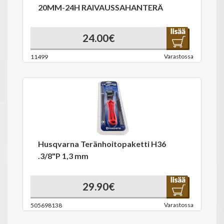
20MM-24H RAIVAUSSAHANTERÄ
24.00€
Varastossa
11499
Husqvarna Teränhoitopaketti H36
.3/8"P 1,3 mm
29.90€
Varastossa
505698138