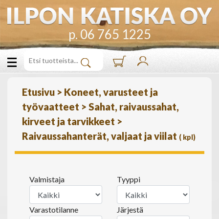
p. 06 765 1225
Etusivu
>
Koneet, varusteet ja
työvaatteet
>
Sahat, raivaussahat,
kirveet ja tarvikkeet
>
Raivaussahanterät, valjaat ja viilat
(
kpl)
Valmistaja
Tyyppi
Varastotilanne
Järjestä