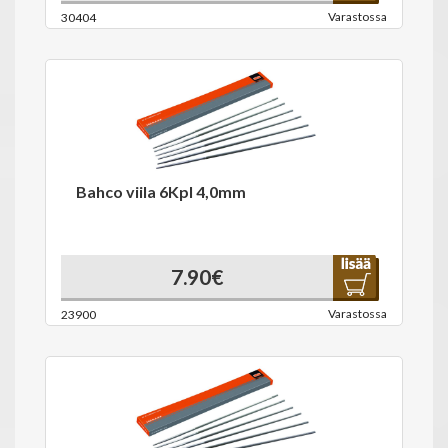
Varastossa
30404
Bahco viila 6Kpl 4,0mm
7.90€
Varastossa
23900