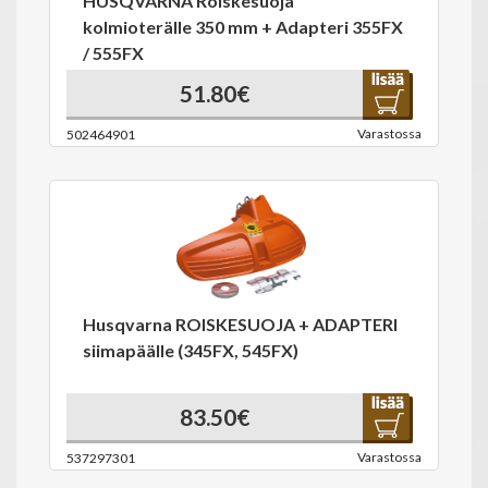
HUSQVARNA Roiskesuoja
kolmioterälle 350 mm + Adapteri 355FX
/ 555FX
51.80€
Varastossa
502464901
Husqvarna ROISKESUOJA + ADAPTERI
siimapäälle (345FX, 545FX)
83.50€
Varastossa
537297301