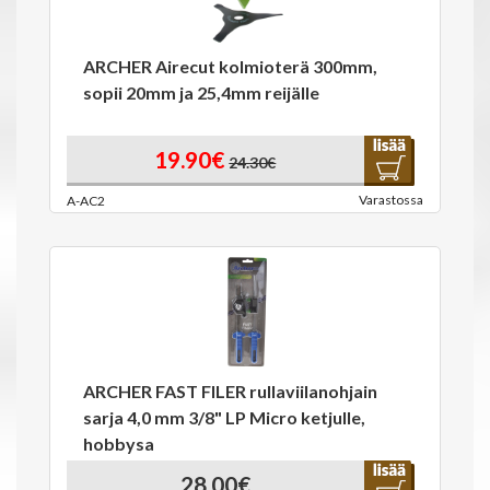
ARCHER Airecut kolmioterä 300mm,
sopii 20mm ja 25,4mm reijälle
19.90€
24.30€
Varastossa
A-AC2
ARCHER FAST FILER rullaviilanohjain
sarja 4,0 mm 3/8" LP Micro ketjulle,
hobbysa
28.00€